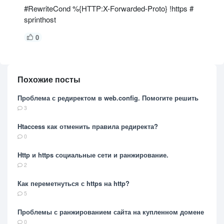
#RewriteCond %{HTTP:X-Forwarded-Proto} !https #
sprinthost
0
Похожие посты
Проблема с редиректом в web.config. Помогите решить
3
Htaccess как отменить правила редиректа?
0
Http и https социальные сети и ранжирование.
2
Как переметнуться с https на http?
5
Проблемы с ранжированием сайта на купленном домене
0