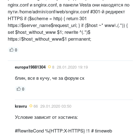
nginx.conf и snginx.conf, в панели Vesta они находятся по
пути /home/admin/conf/web/snginx.conf #301-й редирект
HTTPS if ($scheme = http) { return 301
https://$server_name$request_uri; } if ($host ~* www\.(.*)) {
set $host_without_www $1; rewrite ^(.*)$
https://$host_without_www$1 permanent;
0
europa19881304
8
28.01.2020 19:19
блин, все в кучу, че за форум ск
0
kravru
66
29.01.2020 03:50
Условие зависит от хостинга:
#RewriteCond %{HTTP:X-HTTPS} !1 # timeweb