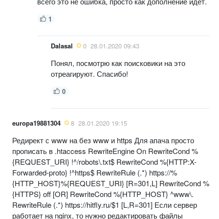
всего это не ошибка, просто как дополнение идет.
1
Dalasal
0
28.01.2020 09:43
Понял, посмотрю как поисковики на это
отреагируют. Спасибо!
0
europa19881304
8
28.01.2020 19:15
Редирект с www на без www и https Для апача просто
прописать в .htaccess RewriteEngine On RewriteCond %
{REQUEST_URI} !^/robots\.txt$ RewriteCond %{HTTP:X-
Forwarded-proto} !^https$ RewriteRule (.*) https://%
{HTTP_HOST}%{REQUEST_URI} [R=301,L] RewriteCond %
{HTTPS} off [OR] RewriteCond %{HTTP_HOST} ^www\.
RewriteRule (.*) https://hitfly.ru/$1 [L,R=301] Если сервер
работает на nginx, то нужно редактировать файлы