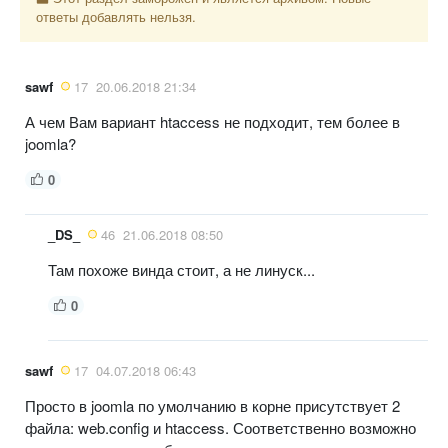
ответы добавлять нельзя.
sawf
17
20.06.2018 21:34
А чем Вам вариант htaccess не подходит, тем более в
joomla?
0
_DS_
46
21.06.2018 08:50
Там похоже винда стоит, а не линуск...
0
sawf
17
04.07.2018 06:43
Просто в joomla по умолчанию в корне присутствует 2
файла: web.config и htaccess. Соответственно возможно