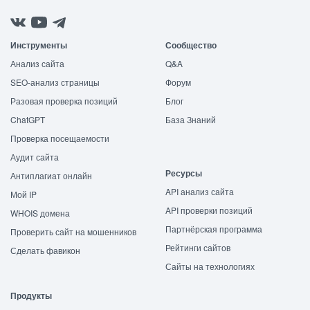
Инструменты
Сообщество
Анализ сайта
Q&A
SEO-анализ страницы
Форум
Разовая проверка позиций
Блог
ChatGPT
База Знаний
Проверка посещаемости
Аудит сайта
Ресурсы
Антиплагиат онлайн
API анализ сайта
Мой IP
API проверки позиций
WHOIS домена
Партнёрская программа
Проверить сайт на мошенников
Рейтинги сайтов
Сделать фавикон
Сайты на технологиях
Продукты