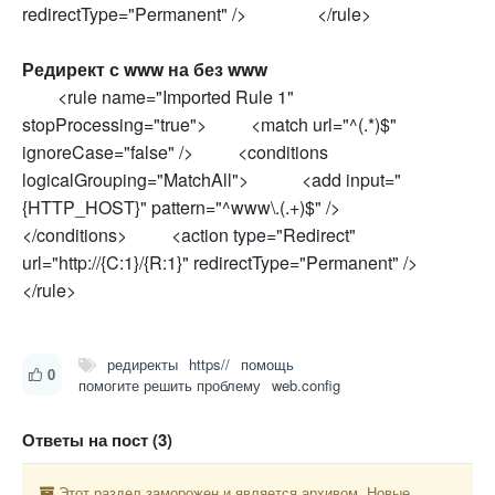
redirectType="Permanent" /> </rule>
Редирект с www на без www
<rule name="Imported Rule 1"
stopProcessing="true"> <match url="^(.*)$"
ignoreCase="false" /> <conditions
logicalGrouping="MatchAll"> <add input="
{HTTP_HOST}" pattern="^www\.(.+)$" />
</conditions> <action type="Redirect"
url="http://{C:1}/{R:1}" redirectType="Permanent" />
</rule>
редиректы
https//
помощь
0
помогите решить проблему
web.config
Ответы на пост (3)
Этот раздел заморожен и является архивом. Новые