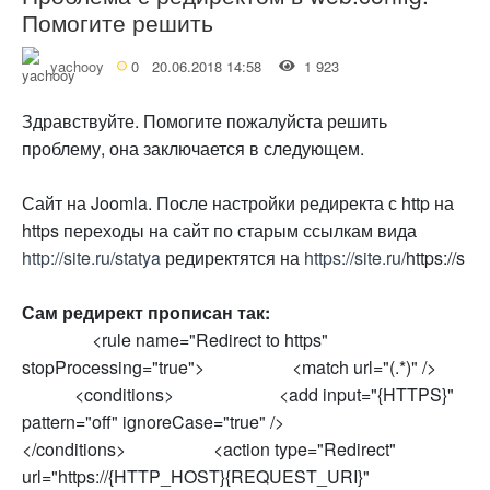
Помогите решить
yachooy
0
20.06.2018 14:58
1 923
Здравствуйте. Помогите пожалуйста решить
проблему, она заключается в следующем.
Сайт на Joomla. После настройки редиректа с http на
https переходы на сайт по старым ссылкам вида
http://site.ru/statya
редиректятся на
https://site.ru/
https://s
Сам редирект прописан так:
<rule name="Redirect to https"
stopProcessing="true"> <match url="(.*)" />
<conditions> <add input="{HTTPS}"
pattern="off" ignoreCase="true" />
</conditions> <action type="Redirect"
url="https://{HTTP_HOST}{REQUEST_URI}"