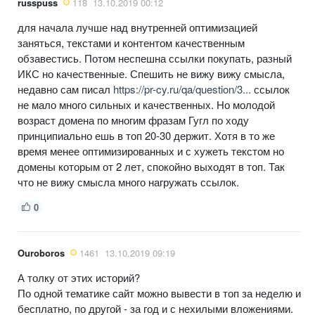
russpuss
118
13.10.2019 00:12
для начала лучше над внутренней оптимизацией
заняться, текстами и контентом качественным
обзавестись. Потом неспешна ссылки покупать, разный
ИКС но качественные. Спешить не вижу вижу смысла,
недавно сам писал
https://pr-cy.ru/qa/question/3...
ссылок
не мало много сильных и качественных. Но молодой
возраст домена по многим фразам Гугл по ходу
принципиально ешь в топ 20-30 держит. Хотя в то же
время менее оптимизированных и с хужеть текстом но
домены которым от 2 лет, спокойно выходят в топ. Так
что не вижу смысла много нагружать ссылок.
0
Ouroboros
1461
13.10.2019 09:19
А толку от этих историй?
По одной тематике сайт можно вывести в топ за неделю и
бесплатно, по другой - за год и с нехилыми вложениями.