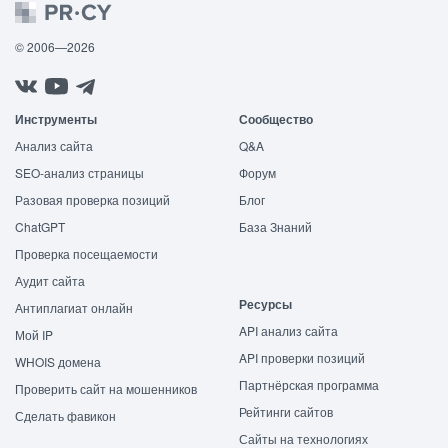
© 2006—2026
Инструменты
Сообщество
Анализ сайта
Q&A
SEO-анализ страницы
Форум
Разовая проверка позиций
Блог
ChatGPT
База Знаний
Проверка посещаемости
Аудит сайта
Ресурсы
Антиплагиат онлайн
API анализ сайта
Мой IP
API проверки позиций
WHOIS домена
Партнёрская программа
Проверить сайт на мошенников
Рейтинги сайтов
Сделать фавикон
Сайты на технологиях