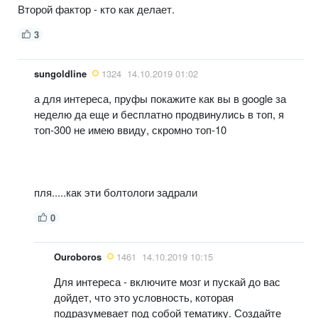
Второй фактор - кто как делает.
3
sungoldline
1324
14.10.2019 01:02
а для интереса, пруфы покажите как вы в google за
неделю да еще и бесплатно продвинулись в топ, я
топ-300 не имею ввиду, скромно топ-10
пля.....как эти болтологи задрали
0
Ouroboros
1461
14.10.2019 10:15
Для интереса - включите мозг и пускай до вас
дойдет, что это условность, которая
подразумевает под собой тематику. Создайте