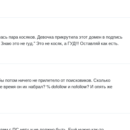
ась пара косяков. Девочка прикрутила этот домен в подпись
наю это не гуд." Это не косяк, а ГУД!!! Оставляй как есть.
бы потом ничего не прилетело от поисковиков. Сколько
 время он их набрал? % dofollow и nofollow? И опять же
млем с ПС нету и не должно быть. Ещё нужно как-то