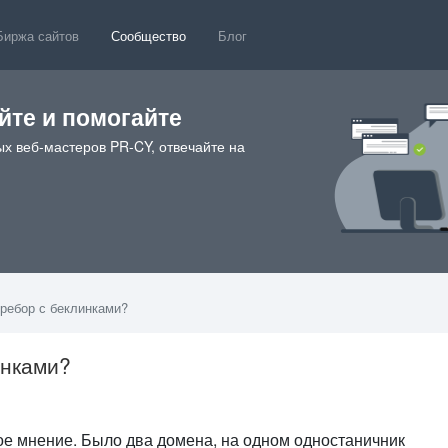
Биржа сайтов
Сообщество
Блог
те и помогайте
х веб-мастеров PR-CY, отвечайте на
еребор с беклинками?
инками?
38
е мнение. Было два домена, на одном одностаничник