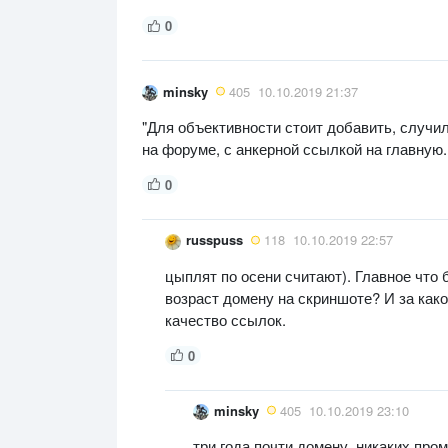
0
minsky
405
10.10.2019 21:37
"Для объективности стоит добавить, случил
на форуме, с анкерной ссылкой на главную. З
0
russpuss
118
10.10.2019 22:57
цыплят по осени считают). Главное что 
возраст домену на скриншоте? И за какое
качество ссылок.
0
minsky
405
10.10.2019 23:10
три года почти домену, никаких про