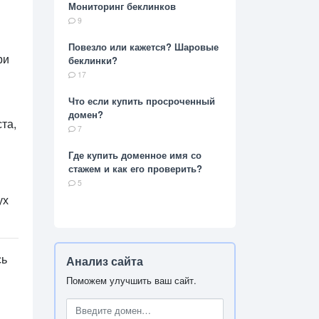
Мониторинг беклинков
9
Повезло или кажется? Шаровые
ри
беклинки?
17
Что если купить просроченный
домен?
та,
7
Где купить доменное имя со
стажем и как его проверить?
5
ух
сь
Анализ сайта
Поможем улучшить ваш сайт.