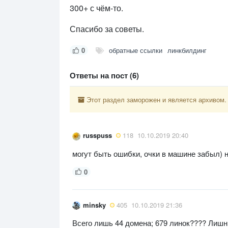
300+ с чём-то.
Спасибо за советы.
0
обратные ссылки
линкбилдинг
Ответы на пост (6)
Этот раздел заморожен и является архивом.
russpuss
118
10.10.2019 20:40
могут быть ошибки, очки в машине забыл) н
0
minsky
405
10.10.2019 21:36
Всего лишь 44 домена; 679 линок???? Лишн