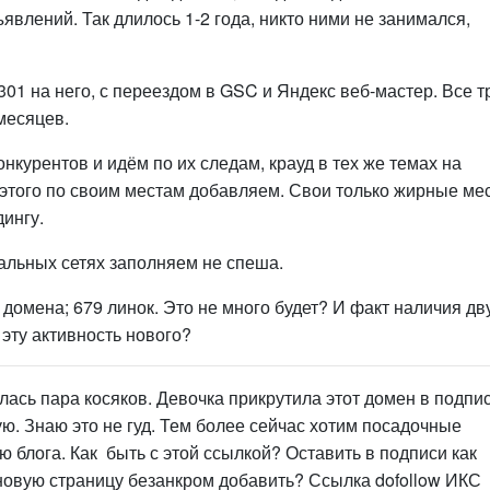
явлений. Так длилось 1-2 года, никто ними не занимался,
301 на него, с переездом в GSC и Яндекс веб-мастер. Все т
месяцев.
онкурентов и идём по их следам, крауд в тех же темах на
е этого по своим местам добавляем. Свои только жирные мес
ингу.
альных сетях заполняем не спеша.
 домена; 679 линок. Это не много будет? И факт наличия дв
эту активность нового?
лась пара косяков. Девочка прикрутила этот домен в подпи
ю. Знаю это не гуд. Тем более сейчас хотим посадочные
ью блога. Как быть с этой ссылкой? Оставить в подписи как
новую страницу безанкром добавить? Ссылка dofollow ИКС