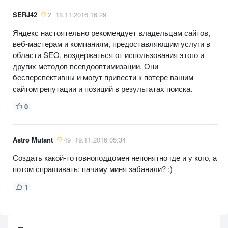
SERJ42
2
18.11.2016 16:29
Яндекс настоятельно рекомендует владельцам сайтов,
веб-мастерам и компаниям, предоставляющим услуги в
области SEO, воздержаться от использования этого и
других методов псевдооптимизации. Они
бесперспективны и могут привести к потере вашим
сайтом репутации и позиций в результатах поиска.
0
Astro Mutant
49
19.11.2016 05:34
Создать какой-то говноподдомен непонятно где и у кого, а
потом спрашивать: пачиму миня забанили? :)
1