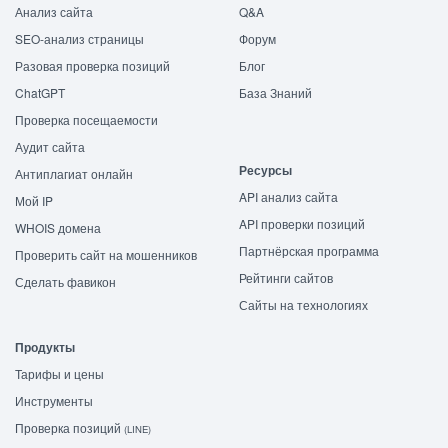
Анализ сайта
Q&A
SEO-анализ страницы
Форум
Разовая проверка позиций
Блог
ChatGPT
База Знаний
Проверка посещаемости
Аудит сайта
Ресурсы
Антиплагиат онлайн
API анализ сайта
Мой IP
API проверки позиций
WHOIS домена
Партнёрская программа
Проверить сайт на мошенников
Рейтинги сайтов
Сделать фавикон
Сайты на технологиях
Продукты
Тарифы и цены
Инструменты
Проверка позиций
(LINE)