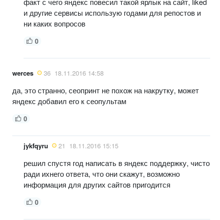
факт с чего яндекс повесил такой ярлык на сайт, liked
и другие сервисы использую годами для репостов и
ни каких вопросов
0
werces
36
18.11.2016 14:58
да, это странно, сеопринт не похож на накрутку, может
яндекс добавил его к сеопультам
0
jykfqyru
21
18.11.2016 15:15
решил спустя год написать в яндекс поддержку, чисто
ради ихнего ответа, что они скажут, возможно
информация для других сайтов пригодится
0