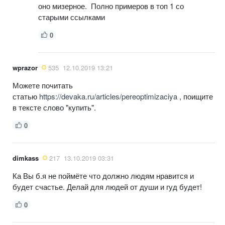
оно мизерное. Полно примеров в топ 1 со
старыми ссылками
0
wprazor
535
12.10.2019 13:21
Можете почитать
статью
https://devaka.ru/articles/pereoptimizaciya
, поищите
в тексте слово "купить".
0
dimkass
217
13.10.2019 03:31
Ка Вы б.я не поймёте что должно людям нравится и
будет счастье. Делай для людей от души и гуд будет!
0