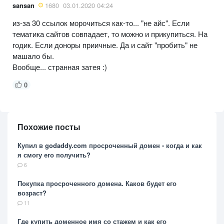
sansan
1680
03.01.2020 04:24
из-за 30 ссылок морочиться как-то... "не айс". Если
тематика сайтов совпадает, то можно и прикупиться. На
годик. Если доноры приичные. Да и сайт "пробить" не
машало бы.
Вообще... странная затея :)
0
Похожие посты
Купил в godaddy.com просроченный домен - когда и как
я смогу его получить?
6
Покупка просроченного домена. Каков будет его
возраст?
11
Где купить доменное имя со стажем и как его