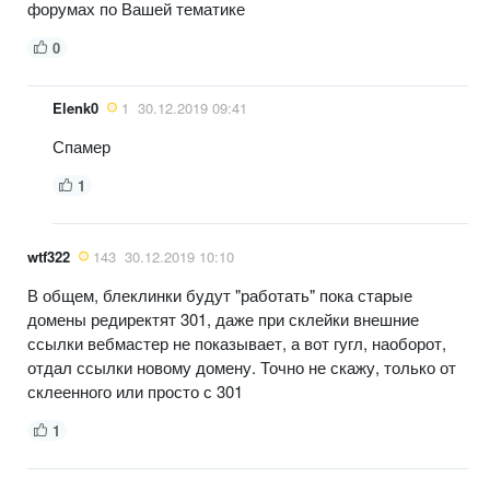
форумах по Вашей тематике
0
Elenk0
1
30.12.2019 09:41
Спамер
1
wtf322
143
30.12.2019 10:10
В общем, блеклинки будут "работать" пока старые
домены редиректят 301, даже при склейки внешние
ссылки вебмастер не показывает, а вот гугл, наоборот,
отдал ссылки новому домену. Точно не скажу, только от
склеенного или просто с 301
1