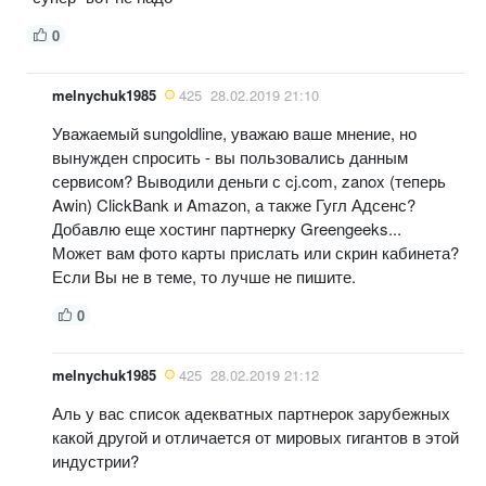
0
melnychuk1985
425
28.02.2019 21:10
Уважаемый sungoldline, уважаю ваше мнение, но
вынужден спросить - вы пользовались данным
сервисом? Выводили деньги с cj.com, zanox (теперь
Awin) ClickBank и Amazon, а также Гугл Адсенс?
Добавлю еще хостинг партнерку Greengeeks...
Может вам фото карты прислать или скрин кабинета?
Если Вы не в теме, то лучше не пишите.
0
melnychuk1985
425
28.02.2019 21:12
Аль у вас список адекватных партнерок зарубежных
какой другой и отличается от мировых гигантов в этой
индустрии?