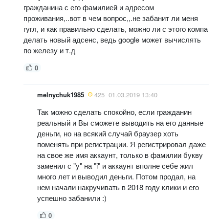
гражданина с его фамилией и адресом
проживания,..вот в чем вопрос,,.не забанит ли меня
гугл, и как правильно сделать, можно ли с этого компа
делать новый адсенс, ведь google может вычислять
по железу и т.д
0
melnychuk1985
425
01.03.2019 13:40
Так можно сделать спокойно, если гражданин
реальный и Вы сможете выводить на его данные
деньги, но на всякий случай браузер хоть
поменять при регистрации. Я регистрировал даже
на свое же имя аккаунт, только в фамилии букву
заменил с "y" на "i" и аккаунт вполне себе жил
много лет и выводил деньги. Потом продал, на
нем начали накручивать в 2018 году клики и его
успешно забанили :)
0