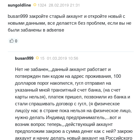
sungoldline
1324
28.02.2019 21:31
busan999 закройте старый аккаунт и откройте новый с
новыми данными, все делается без проблем, если вы не
были забанены в adsense
0
busan999
15
01.03.2019 10:56
Нет не забанен,,,данный аккаунт работает и
потвержден пин кодом на адрес проживания, 100
долларов порог накопился, гугл отправил на
указанный мной транзитный счет банка, (на счет
карты нельзя), платеж пришел, позвонили из банка и
стали спрашивать договор с гугл, (я физическое
лицо)у нас в стране пока нельзя на физическое лицо,
нужно делать Индивид предприниматель,...вот и
возник вопрос теперь,,.действующий аккаунт
предположим закрою а сумма денег как с ней? закрою
аккаунт и начну делать новый аккаунт на Российского