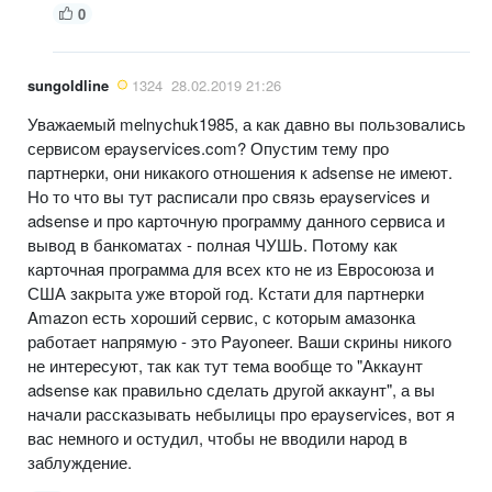
0
sungoldline
1324
28.02.2019 21:26
Уважаемый melnychuk1985, а как давно вы пользовались
сервисом epayservices.com? Опустим тему про
партнерки, они никакого отношения к adsense не имеют.
Но то что вы тут расписали про связь epayservices и
adsense и про карточную программу данного сервиса и
вывод в банкоматах - полная ЧУШЬ. Потому как
карточная программа для всех кто не из Евросоюза и
США закрыта уже второй год. Кстати для партнерки
Amazon есть хороший сервис, с которым амазонка
работает напрямую - это Payoneer. Ваши скрины никого
не интересуют, так как тут тема вообще то "Аккаунт
adsense как правильно сделать другой аккаунт", а вы
начали рассказывать небылицы про epayservices, вот я
вас немного и остудил, чтобы не вводили народ в
заблуждение.