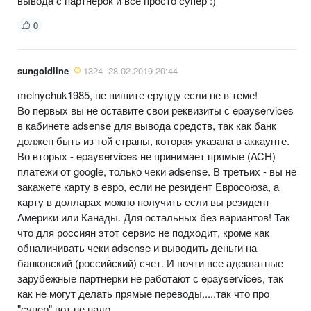
вывода с партнерок и все просто супер :)
0
sungoldline
1324
28.02.2019 20:44
melnychuk1985, не пишите ерунду если не в теме!
Во первых вы не оставите свои реквизиты с epayservices
в кабинете adsense для вывода средств, так как банк
должен быть из той страны, которая указана в аккаунте.
Во вторых - epayservices не принимает прямые (ACH)
платежи от google, только чеки adsense. В третьих - вы не
закажете карту в евро, если не резидент Евросоюза, а
карту в долларах можно получить если вы резидент
Америки или Канады. Для остальных без вариантов! Так
что для россиян этот сервис не подходит, кроме как
обналичивать чеки adsense и выводить деньги на
банковский (российский) счет. И почти все адекватные
зарубежные партнерки не работают с epayservices, так
как не могут делать прямые переводы.....так что про
"супер" вот не надо