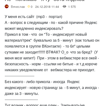
Вячеслав
0
24.12.2018 11:44
1 575
У меня есть сайт (mp3 - портал)
А - вопрос в следующим - по - какой причине Яндекс
может медленно индексировать?
Прикол в том - что он "То - индексирует новый
материал/трек" буквально за 5 - минут (как только он
появляется в группе ВКонтакте) - то бл* целыми
сутками не заходит!!!!!!! ВТФАК? О_о что за бред? (У
меня мозг кипит!) При - этом в вебмастере все окей -
безопасность - норм - ссылки не битые - и т.д короче
никаких уведомление от вебмастера не приходит.
-------------------------
Без какого - либо прикола - иногда Яндекс
индексирует - новую страницу за - 5 минут, а иногда -
даже за 3 - минуты.
----------------------------
Тут возник - вопрос еще один - Закрывать/не