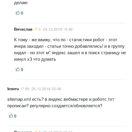
делаю
0
Вячеслав
0
24.12.2018 15:46
К тому - же ввижу, что по - статистики робот - этот
вчера заходил - статьи точно добавлялись! и в группу
кидал - но этот м* яндекс зашел и в поиск страницу не
кинул хЗ что думать
0
kravru
66
25.12.2018 02:48
sitemap.xml есть? в яндекс.вебмастере и роботс.тхт
прописан? регулярно создается/обновляется?
0