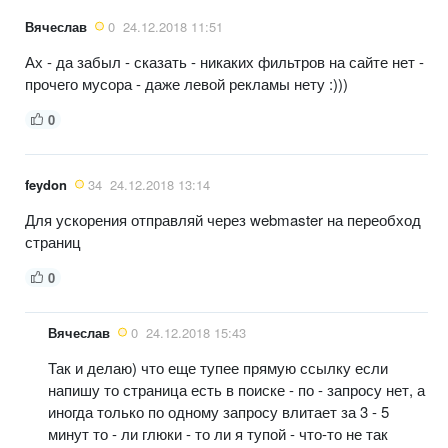
Вячеслав
0
24.12.2018 11:51
Ах - да забыл - сказать - никаких фильтров на сайте нет -
прочего мусора - даже левой рекламы нету :)))
0
feydon
34
24.12.2018 13:14
Для ускорения отправляй через webmaster на переобход
страниц
0
Вячеслав
0
24.12.2018 15:43
Так и делаю) что еще тупее прямую ссылку если
напишу то страница есть в поиске - по - запросу нет, а
иногда только по одному запросу влитает за 3 - 5
минут то - ли глюки - то ли я тупой - что-то не так