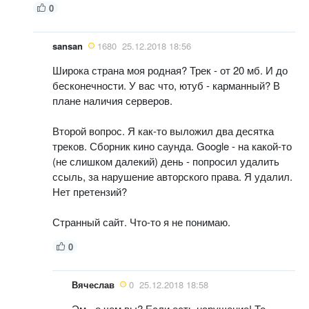
0
sansan
1680
25.12.2018 18:56
Широка страна моя родная? Трек - от 20 мб. И до
бесконечности. У вас что, ютуб - карманный? В
плане наличия серверов.
Второй вопрос. Я как-то выложил два десятка
треков. Сборник кино саунда. Google - на какой-то
(не слишком далекий) день - попросил удалить
ссыль, за нарушение авторского права. Я удалил.
Нет претензий?
Странный сайт. Что-то я не понимаю.
0
Вячеслав
0
25.12.2018 18:58
Эм - о чем вы? Если есть нарушение! То