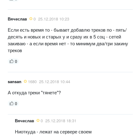
Вячеслав
0
25.12.2018 10:23
Если есть время то - бывает добавлю треков по - пять/
десять и новых и старых у и сразу их в 5 соц - сетей
закиваю - а если время нет - то минимум два/три закину
треков
0
sansan
1680
25.12.2018 10:44
А откуда треки "тянете"?
0
Вячеслав
0
25.12.2018 18:31
Ниоткуда - лежат на сервере своем