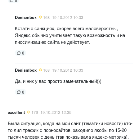
0
Denismbox
168
19.10.2012 10:33
Кстати о санкциях, скорее всего маловероятны,
Яндекс обычно учитывает такую возможность и на
писсимизацию сайта не действует.
0
Denismbox
168
19.10.2012 10:33
Да, и ник у вас просто замечательный)))
0
excellent
176
19.10.2012 12:35
Была ситуация, когда на мой сайт (тематики новости) кто-
то лил трафик с порносайтов, заходило якобы по 15-20
тысяч человек с день (так показывала яндекс-метрика),