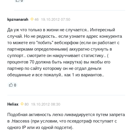
0
kpznanarah
46
19.10.2012 07:50
Да уж что только в жизни не случается.. Интересный
случай. Но не редкость.. если узнаете адрес конкурента
то можете его "побить" вебсюрфом (если он работает с
партнерками определенными) аккуратно стукнуть в
суппорт.. смотрите он накруччивает статистику.. (
процентов 70 должна быть накрутка) вы якобы его
партнер по сайту которому он не отдал деньги
обещанные и все пожалуй.. как 1 из вариантов..
0
Heliax
80
19.10.2012 08:30
Подобная активность легко ликвидируется путем запрета
в .htaccess (при условии, что псевдотраф поступает с
одного IP или из одной подсети).