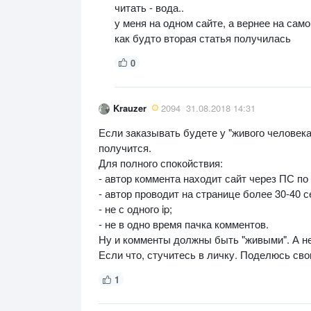
читать - вода..
у меня на одном сайте, а вернее на сам
как будто вторая статья получилась
0
Krauzer
2094
31.08.2018 14:31
Если заказывать будете у "живого человека"
получится.
Для полного спокойствия:
- автор коммента находит сайт через ПС по
- автор проводит на странице более 30-40 с
- не с одного ip;
- не в одно время пачка комментов.
Ну и комменты должны быть "живыми". А не "
Если что, стучитесь в личку. Поделюсь св
1