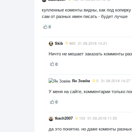
купленные коменты видны, как под копирку 
сам от разных имен писать - будет лучше
0
Skib
865
31.08.2018 14:21
Ничто не мешает заказать комменты раз
0
Ян Зовём
0
31.08.2018 14:27
У меня на сайте, комментарии только по
0
tkach2007
103
01.09.2018 11:55
да это понятно. но даже коменты разных