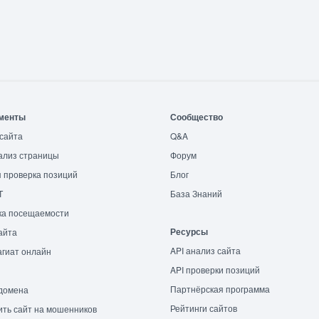
менты
Сообщество
сайта
Q&A
ализ страницы
Форум
 проверка позиций
Блог
T
База Знаний
ка посещаемости
Ресурсы
айта
API анализ сайта
гиат онлайн
API проверки позиций
Партнёрская программа
домена
Рейтинги сайтов
ть сайт на мошенников