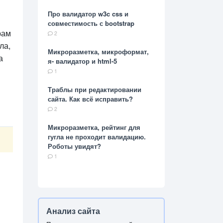
Про валидатор w3c css и
совместимость с bootstrap
рам
2
ла,
Микроразметка, микроформат,
а
я- валидатор и html-5
1
Траблы при редактировании
сайта. Как всё исправить?
2
Микроразметка, рейтинг для
гугла не проходит валидацию.
Роботы увидят?
1
Анализ сайта