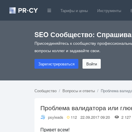
Тарифы и цены
Инструменты
SEO Сообщество: Спрашивай
Присоединяйтесь к сообществу профессиональны
вопросы коллег и задавайте свои.
Зарегистрироваться
Войти
Сообщество
Вопросы и ответы
Проблема валида
Проблема валидатора или глюк
psyleads
112
22.09.2017 09:20
2 1
Привет всем!