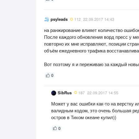
psyleads
112
22.09.2017 14:43
на ранжирование влияет количество ошибок
После каждого обновления ворд пресс у ме
повторно их мне исправляют, позиции стран
объём ежедневного трафика восстанавлива
Вот поэтому я и переживаю за каждый новый
0
SibRus
187
22.09.2017 14:55
Может у вас ошибки как-то на верстку 
валидным кодом, это очень большая ред
остров в Тихом океане купил))
0