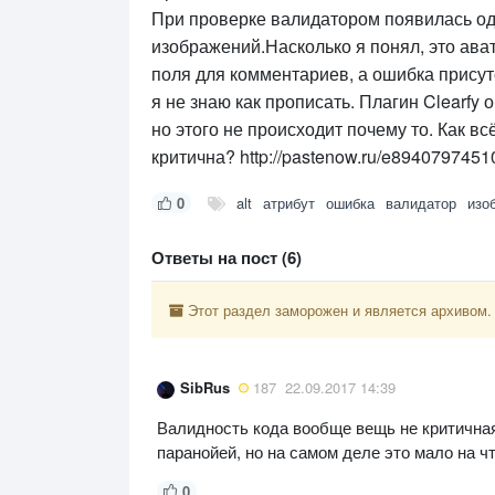
При проверке валидатором появилась одн
изображений.Насколько я понял, это ават
поля для комментариев, а ошибка присутс
я не знаю как прописать. Плагин Clearfy
но этого не происходит почему то. Как в
критична? http://pastenow.ru/e89407974
0
alt
атрибут
ошибка
валидатор
изо
Ответы на пост (6)
Этот раздел заморожен и является архивом.
SibRus
187
22.09.2017 14:39
Валидность кода вообще вещь не критичная
паранойей, но на самом деле это мало на чт
0