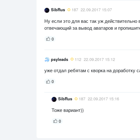
SibRus
187
22.09.2017 15:07
Ну если это для вас так уж действительно 
отвечающий за вывод аватаров и пропишите
0
psyleads
112
22.09.2017 15:12
уже отдал ребятам с кворка на доработку с
0
SibRus
187
22.09.2017 15:16
Тоже вариант))
0