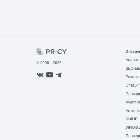
Инстру
Анализ 
© 2006—2026
SEO-ан
Разовая
ChatGP
Провер
Аудит с
Антипла
Мой IP
WHOIS 
Провери