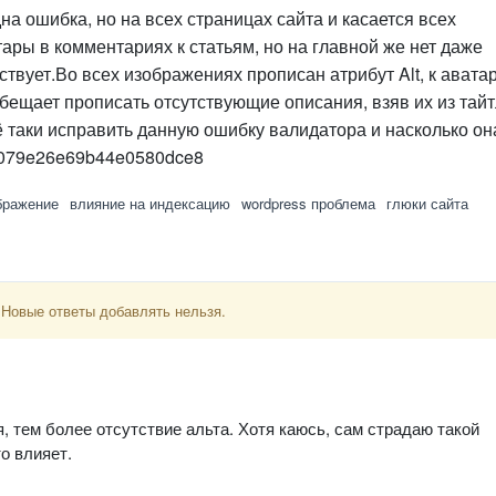
а ошибка, но на всех страницах сайта и касается всех
ары в комментариях к статьям, но на главной же нет даже
твует.Во всех изображениях прописан атрибут Alt, к авата
 обещает прописать отсутствующие описания, взяв их из тайт
сё таки исправить данную ошибку валидатора и насколько он
51079e26e69b44e0580dce8
бражение
влияние на индексацию
wordpress проблема
глюки сайта
 Новые ответы добавлять нельзя.
, тем более отсутствие альта. Хотя каюсь, сам страдаю такой
о влияет.