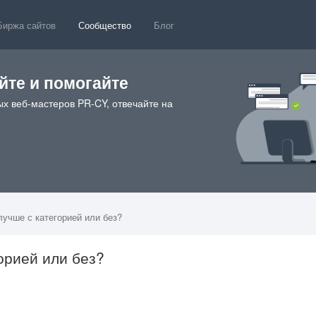
Биржа сайтов
Сообщество
Блог
те и помогайте
х веб-мастеров PR-CY, отвечайте на
 лучше с категорией или без?
горией или без?
73