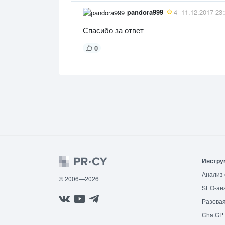
pandora999
4
11.12.2017 23
Спасибо за ответ
0
Инстру
Анализ 
© 2006—2026
SEO-ан
Разовая
ChatGP