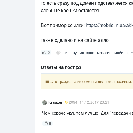
то есть сразу под домен подставляется к
хлебные крошки остаются.
Вот пример ссылки:
https://mobils.in.ua/a
также сделано и на сайте алло
0
url
чпу
интернет-магазин
мобилс
m
Ответы на пост (2)
Этот раздел заморожен и является архивом.
Krauzer
2094
11.12.2017 23:21
Чем короче урл, тем лучше. Для "передачи в
0