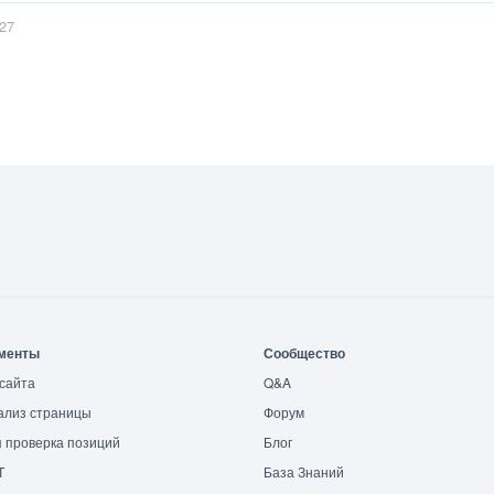
:27
менты
Сообщество
сайта
Q&A
ализ страницы
Форум
 проверка позиций
Блог
T
База Знаний