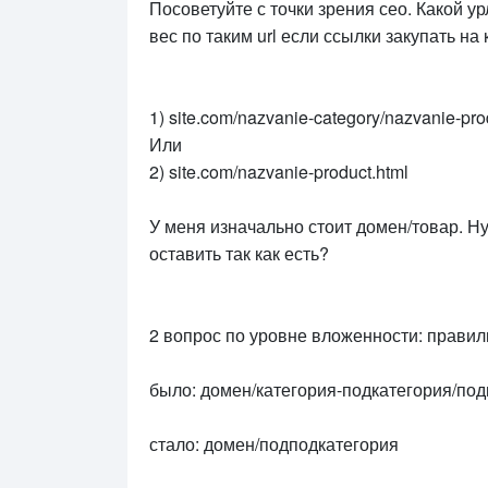
Посоветуйте с точки зрения сео. Какой ур
вес по таким url если ссылки закупать на
1) site.com/nazvanie-category/nazvanie-pro
Или
2) site.com/nazvanie-product.html
У меня изначально стоит домен/товар. Ну
оставить так как есть?
2 вопрос по уровне вложенности: правиль
было: домен/категория-подкатегория/по
стало: домен/подподкатегория