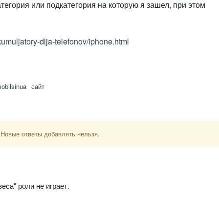
атегория или подкатегория на которую я зашел, при этом
kkumuljatory-dlja-telefonov/iphone.html
obilsinua
сайт
 Новые ответы добавлять нельзя.
еса" роли не играет.