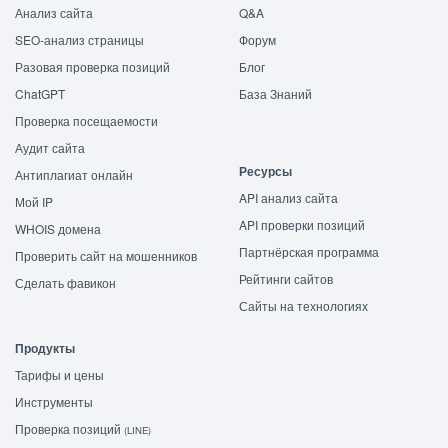
Анализ сайта
Q&A
SEO-анализ страницы
Форум
Разовая проверка позиций
Блог
ChatGPT
База Знаний
Проверка посещаемости
Аудит сайта
Ресурсы
Антиплагиат онлайн
API анализ сайта
Мой IP
API проверки позиций
WHOIS домена
Партнёрская программа
Проверить сайт на мошенников
Рейтинги сайтов
Сделать фавикон
Сайты на технологиях
Продукты
Тарифы и цены
Инструменты
Проверка позиций
(LINE)