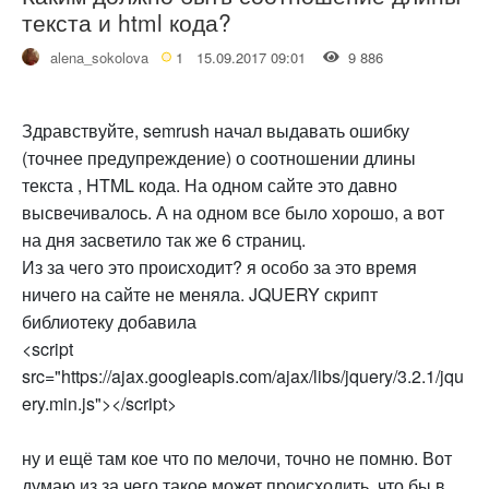
текста и html кода?
alena_sokolova
1
15.09.2017 09:01
9 886
Здравствуйте, semrush начал выдавать ошибку
(точнее предупреждение) о соотношении длины
текста , HTML кода. На одном сайте это давно
высвечивалось. А на одном все было хорошо, а вот
на дня засветило так же 6 страниц.
Из за чего это происходит? я особо за это время
ничего на сайте не меняла. JQUERY скрипт
библиотеку добавила
<script
src="https://ajax.googleapis.com/ajax/libs/jquery/3.2.1/jqu
ery.min.js"></script>
ну и ещё там кое что по мелочи, точно не помню. Вот
думаю из за чего такое может происходить, что бы в