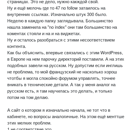
страницах. Это не дело, нужно какждой свой.
Ну и ещё мелочь где то 47 no follow затаилось на
внутренних ссылках. Изначально штук 300 было.
Неделю в каждую папку заглядывала. Большинство
нашла заменила на "no index" они там большинство на
коментах стояли и на и на виджетах.
Ну и осталось разобраться с этими несоответствием
контента.
Как бы объяснить, впервые связались с этим WordPress,
в Европе на нем парочку директорий поставили. А на этих
подобных завели на русском. Ну допустим если инглишь
не проблема, то мой французский не насколько хорош
чтотбы я могла спокойно форумом управлять, точнее
вникать в технические детали. А так у меня аналог на
русском есть, я там научилась это делать, и только
потом на том делаю.
А сайт о котором я изначально начала, не тот что в
кабинете, но вопросы аналогичные. На этом ещё менттше
этих мелких проблем.
1 не соответствие это