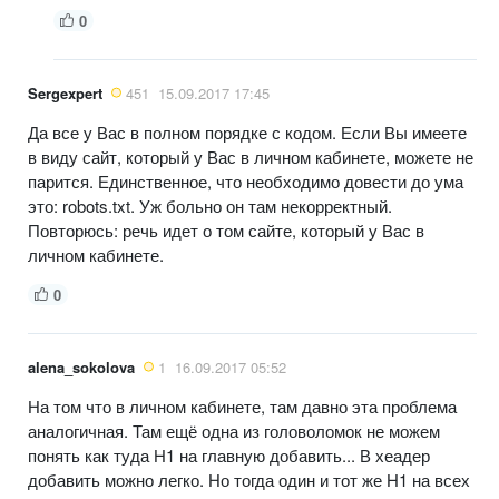
0
Sergexpert
451
15.09.2017 17:45
Да все у Вас в полном порядке с кодом. Если Вы имеете
в виду сайт, который у Вас в личном кабинете, можете не
парится. Единственное, что необходимо довести до ума
это: robots.txt. Уж больно он там некорректный.
Повторюсь: речь идет о том сайте, который у Вас в
личном кабинете.
0
alena_sokolova
1
16.09.2017 05:52
На том что в личном кабинете, там давно эта проблема
аналогичная. Там ещё одна из головоломок не можем
понять как туда H1 на главную добавить... В хеадер
добавить можно легко. Но тогда один и тот же H1 на всех