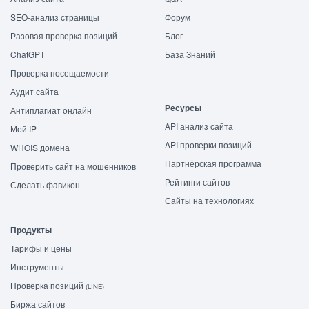
SEO-анализ страницы
Форум
Разовая проверка позиций
Блог
ChatGPT
База Знаний
Проверка посещаемости
Аудит сайта
Ресурсы
Антиплагиат онлайн
API анализ сайта
Мой IP
API проверки позиций
WHOIS домена
Партнёрская программа
Проверить сайт на мошенников
Рейтинги сайтов
Сделать фавикон
Сайты на технологиях
Продукты
Тарифы и цены
Инструменты
Проверка позиций
(LINE)
Биржа сайтов