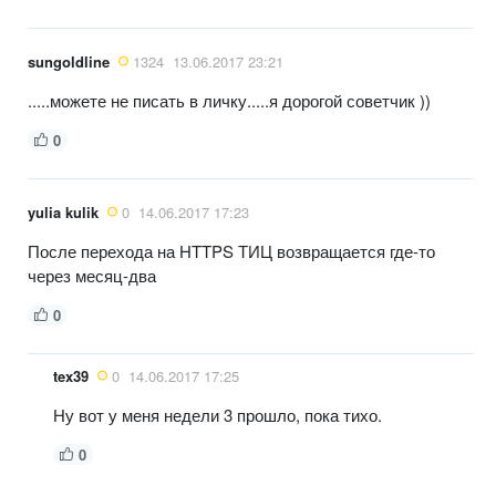
sungoldline
1324
13.06.2017 23:21
.....можете не писать в личку.....я дорогой советчик ))
0
yulia kulik
0
14.06.2017 17:23
После перехода на HTTPS ТИЦ возвращается где-то
через месяц-два
0
tex39
0
14.06.2017 17:25
Ну вот у меня недели 3 прошло, пока тихо.
0