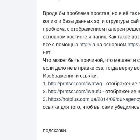
Вроде бы проблема простая, но я её так 
копию и базы данных sql и структуры сай
проблема с отображением галереи решена
основном хостинге и паник. Как такое во
всё с помощью
http://
а на основном
https:
нет!
Что может быть причиной, что мешает и с
если дело не в правке css, тогда верну в
Изображения и ссылки:
1.
http://prntscr.com/lwatwq
- отображение 
2.
http://prntscr.com/lwauf0
- отображение н
3.
https://hotplus.com.ua/2014/09/our-agenc
ссылка для того, чтоб вы сами убедились
Заблаговремен
подсказки.