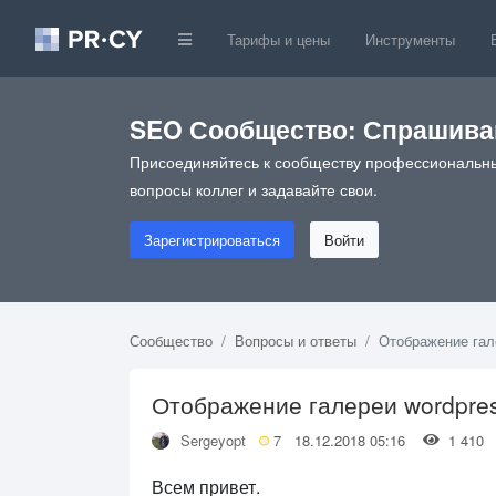
Тарифы и цены
Инструменты
SEO Сообщество: Спрашивай
Присоединяйтесь к сообществу профессиональны
вопросы коллег и задавайте свои.
Зарегистрироваться
Войти
Сообщество
Вопросы и ответы
Отображение гал
Отображение галереи wordpre
Sergeyopt
7
18.12.2018 05:16
1 41
Всем привет.