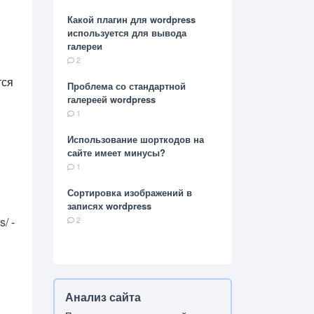
Какой плагин для wordpress
используется для вывода
галереи
2
тся
Проблема со стандартной
галереей wordpress
1
Использование шорткодов на
сайте имеет минусы?
1
Сортировка изображений в
записях wordpress
s/
-
2
Анализ сайта