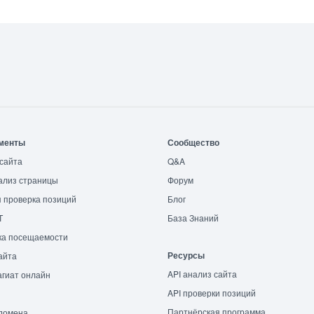
менты
Сообщество
сайта
Q&A
ализ страницы
Форум
 проверка позиций
Блог
T
База Знаний
ка посещаемости
Ресурсы
айта
API анализ сайта
гиат онлайн
API проверки позиций
Партнёрская программа
домена