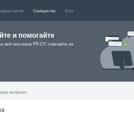
Биржа сайтов
Сообщество
Блог
те и помогайте
х веб-мастеров PR-CY, отвечайте на
ереи wordpress
ss
0