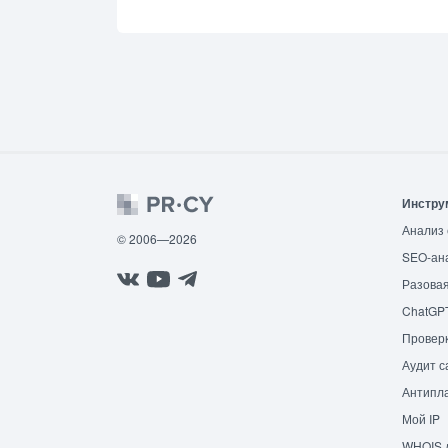
Инстру
Анализ 
© 2006—2026
SEO-ан
Разовая
ChatGP
Провер
Аудит с
Антипла
Мой IP
WHOIS 