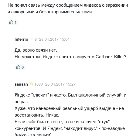
Не понял связь между сообщением яндекса о заражении
и анкорными и безанкорными ссылками.
1
Inferrio
8
28.04.2017 15:04
Да, верно связи нет.
Не может же Яндекс считать вирусом Callback Killer?
0
sansan
1680
28.04.2017 15:27
Яндекс "глючит" и часто. Был аналогичный случай, и
не раз.
Хуже, что нанесенный реальный ущерб выдаче - не
восстановить. Никак.
Если сайт был в топ-е, то не исключен "стук"
конкурентов. И Яндекс "находит вирус" - по-наводке
(имхо - за деньги).