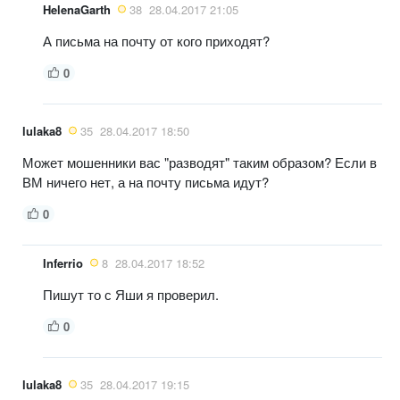
HelenaGarth
38
28.04.2017 21:05
А письма на почту от кого приходят?
0
lulaka8
35
28.04.2017 18:50
Может мошенники вас "разводят" таким образом? Если в
ВМ ничего нет, а на почту письма идут?
0
Inferrio
8
28.04.2017 18:52
Пишут то с Яши я проверил.
0
lulaka8
35
28.04.2017 19:15