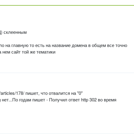
Ц) склеенным
о на главную то есть на название домена в общем все точно
а нем сайт той же тематики
/articles/178/ пишет, что отвалится на "0"
org нет...По годам пишет - Получил ответ http 302 во время