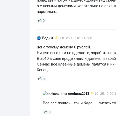
а с новыми доменами желательно не связыв
нормально.
0
Вадим
988
25.12.2016 18:02
цена такому домену 0 рублей.
Ничего вы с ним не сделаете, заработок с т
В 2010 в сапе вроде клеили домены и зараба
Сейчас все клеенные домены палятся и ни с
Конец.
0
coolmax2013
10
25.12.201
Все все поняли - так и будешь писать с
0