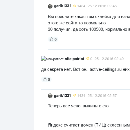
garik1331
1434
25.12.2016 02:46
Вы поясните какая там склейка для нача
этого же сайта то нормально
30 получил, да хоть 100500, нормально в
0
site-patriot
0
25.12.2016 02:49
да секрета нет. Вот он.. active-ceilings.ru ни
0
garik1331
1434
25.12.2016 02:57
Теперь все ясно, выкиньте его
Яндекс считает домен (ТИЦ) склеенным 