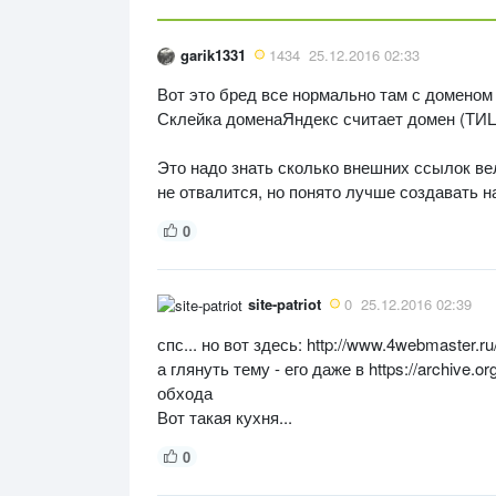
garik1331
1434
25.12.2016 02:33
Вот это бред все нормально там с доменом
Склейка доменаЯндекс считает домен (ТИ
Это надо знать сколько внешних ссылок вел
не отвалится, но понято лучше создавать н
0
site-patriot
0
25.12.2016 02:39
спс... но вот здесь: http://www.4webmaster.ru
а глянуть тему - его даже в https://archive.
обхода
Вот такая кухня...
0