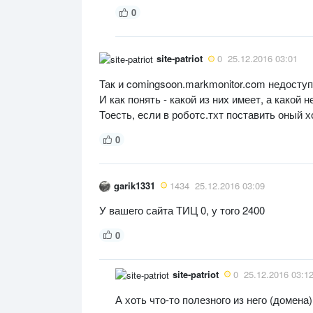
0
site-patriot
0
25.12.2016 03:01
Так и comingsoon.markmonitor.com недоступе
И как понять - какой из них имеет, а какой 
Тоесть, если в роботс.тхт поставить оный 
0
garik1331
1434
25.12.2016 03:09
У вашего сайта ТИЦ 0, у того 2400
0
site-patriot
0
25.12.2016 03:1
А хоть что-то полезного из него (домена