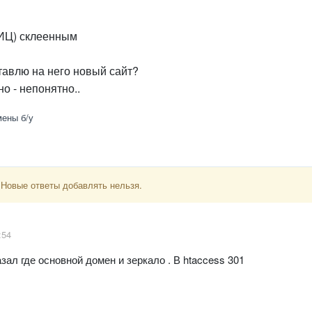
ТИЦ) склеенным
тавлю на него новый сайт?
о - непонятно..
ены б/у
 Новые ответы добавлять нельзя.
:54
зал где основной домен и зеркало . В htaccess 301