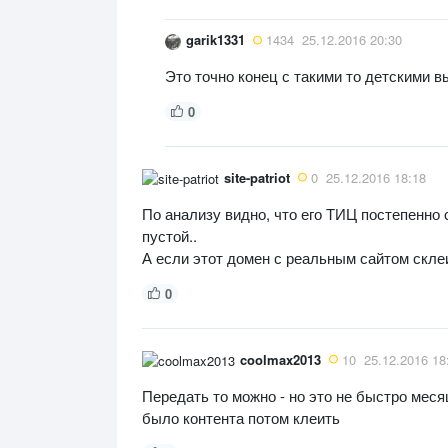
garik1331
1434
25.12.2016 20:30
Это точно конец с такими то детскими 
0
site-patriot
0
25.12.2016 18:18
По анализу видно, что его ТИЦ постепенно с
пустой..
А если этот домен с реальным сайтом скл
0
coolmax2013
10
25.12.2016 18
Передать то можно - но это не быстро мес
было контента потом клеить