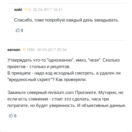
waki
0
02.04.2017 18:41
Спасибо, тоже попробую каждый день закидывать.
0
sansan
1680
02.04.2017 20:34
Утверждать что-то "однозначно", имхо, "незя". Сколько
проектов - столько и рецептов.
В принципе - надо код исходный смотреть, а удален ли
"вредоносный скрипт"? Как проверяли.
Закиньте северный revisium.com Прогоните. Муторно, но
если есть сомнения - стоит это сделать, часа три
потратите, но будет уверенность. И объективные данные.
0