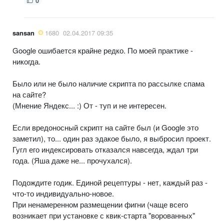
0
sansan
1680
02.04.2017 09:35
Google ошибается крайне редко. По моей практике -
никогда.
Было или не было наличие скрипта по рассылке спама
на сайте?
(Мнение Яндекс... :) От - туп и не интересен.
Если вредоносный скрипт на сайте был (и Google это
заметил), то... один раз эдакое было, я выбросил проект.
Гугл его индексировать отказался навсегда, ждал три
года. (Яша даже не... прочухался).
Подождите годик. Единой рецептуры - нет, каждый раз -
что-то индивидуально-новое.
При ненамеренном размещении фигни (чаще всего
возникает при установке с квик-старта "ворованных"