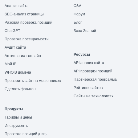
Анализ сайта
Q&A
SEO-анализ страницы
Форум
Разовая проверка позиций
Блог
ChatGPT
База Знаний
Проверка посещаемости
Аудит сайта
Ресурсы
Антиплагиат онлайн
API анализ сайта
Мой IP
API проверки позиций
WHOIS домена
Партнёрская программа
Проверить сайт на мошенников
Рейтинги сайтов
Сделать фавикон
Сайты на технологиях
Продукты
Тарифы и цены
Инструменты
Проверка позиций
(LINE)