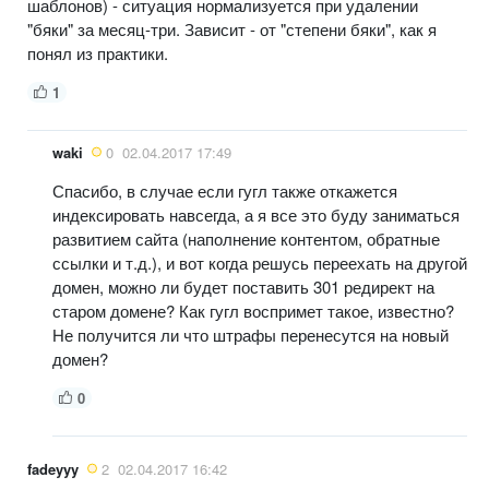
шаблонов) - ситуация нормализуется при удалении
"бяки" за месяц-три. Зависит - от "степени бяки", как я
понял из практики.
1
waki
0
02.04.2017 17:49
Спасибо, в случае если гугл также откажется
индексировать навсегда, а я все это буду заниматься
развитием сайта (наполнение контентом, обратные
ссылки и т.д.), и вот когда решусь переехать на другой
домен, можно ли будет поставить 301 редирект на
старом домене? Как гугл воспримет такое, известно?
Не получится ли что штрафы перенесутся на новый
домен?
0
fadeyyy
2
02.04.2017 16:42