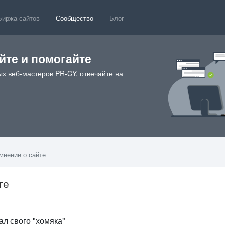
Биржа сайтов
Сообщество
Блог
те и помогайте
х веб-мастеров PR-CY, отвечайте на
мнение о сайте
те
4
ал свого "хомяка"