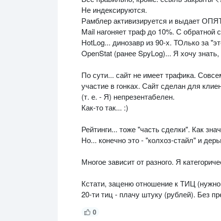
Не индексируются.
Рамблер активизируется и выдает ОПЯТЬ
Mail нагоняет траф до 10%. С обратной с
HotLog... динозавр из 90-х. ТОлько за "эт
OpenStat (ранее SpyLog)... Я хочу знать, 
По сути... сайт не имеет трафика. Совс
участие в гонках. Сайт сделан для клие
(т. е. - Я) непрезентабелен.
Как-то так... :)
Рейтинги... тоже "часть сделки". Как зна
Но... конечно это - "колхоз-стайл" и дерь
Многое зависит от разного. Я категоричес
Кстати, заценю отношение к ТИЦ (нужно 
20-ти тиц - плачу штуку (рублей). Без п
0