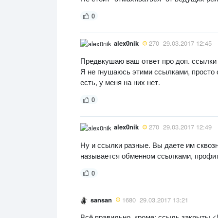
0
alex0nik
270
29.03.2017 12:45
Предвкушаю ваш ответ про доп. ссылки н
Я не гнушаюсь этими ссылками, просто 
есть, у меня на них нет.
0
alex0nik
270
29.03.2017 12:49
Ну и ссылки разные. Вы даете им сквозн
называется обменном ссылками, профит 
0
sansan
1680
29.03.2017 13:21
Всё правильно, кроме: ссыль закрыты <!--