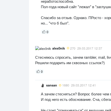
неработоспособна.
Пол-года новый сайт "лежал" в "заглушк
Спасибо за отзыв. Однако. ПРосто - хор
но... "что б был".
0
alex0nik
270
29.03.2017 12:37
Стесняюсь спросить, зачем rambler, mail, liv
Решили подарить им сквозных ссылок?)
0
sansan
1680
29.03.2017 12:41
А зачем стесняться? Вопрос более чем 
И под него есть обоснование. Сча, сбега
Не стоит "отмахиваться" от ведущих рей