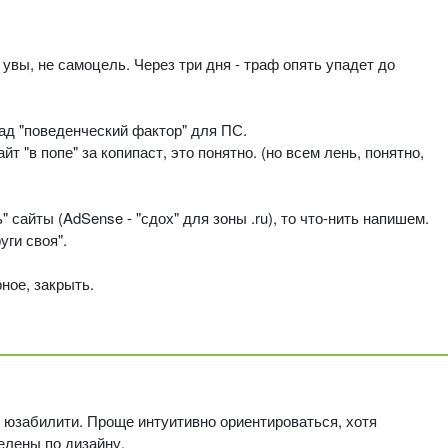
 увы, не самоцель. Через три дня - траф опять упадет до
над "поведенческий фактор" для ПС.
йт "в попе" за копипаст, это понятно. (но всем лень, понятно,
" сайты (AdSense - "сдох" для зоны .ru), то что-нить напишем.
уги своя".
ное, закрыть.
 юзабилити. Проще интуитивно ориентироваться, хотя
елены по дизайну.