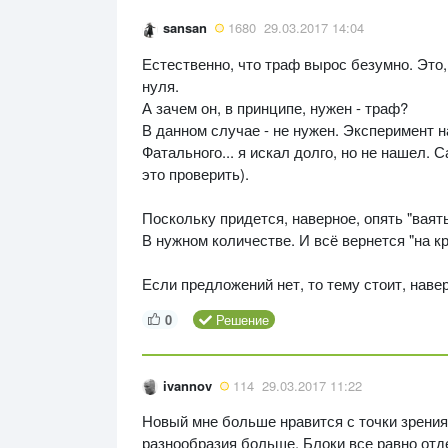
sansan
1680
29.03.2017 14:04
Естественно, что траф вырос безумно. Это,
нуля.
А зачем он, в принципе, нужен - траф?
В данном случае - не нужен. Эксперимент 
Фатального... я искал долго, но не нашел. Са
это проверить).
Поскольку придется, наверное, опять "ваять
В нужном количестве. И всё вернется "на кр
Если предложений нет, то тему стоит, навер
0
Решение
ivannov
114
29.03.2017 11:22
Новый мне больше нравится с точки зрения
разнообразия больше. Блоки все равно отд