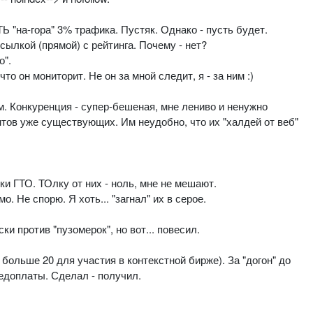
 "на-гора" 3% трафика. Пустяк. Однако - пусть будет.
сылкой (прямой) с рейтинга. Почему - нет?
о".
что он мониторит. Не он за мной следит, я - за ним :)
ем. Конкуренция - супер-бешеная, мне лениво и ненужно
нтов уже существующих. Им неудобно, что их "халдей от веб"
чки ГТО. ТОлку от них - ноль, мне не мешают.
мо. Не спорю. Я хоть... "загнал" их в серое.
ки против "пузомерок", но вот... повесил.
больше 20 для участия в контекстной бирже). За "догон" до
редоплаты. Сделал - получил.