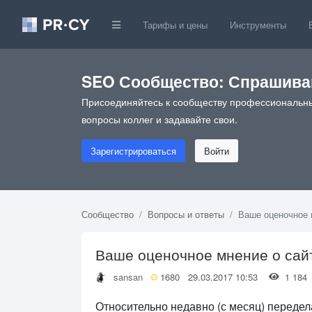
Тарифы и цены
Инструменты
SEO Сообщество: Спрашивай
Присоединяйтесь к сообществу профессиональны
вопросы коллег и задавайте свои.
Зарегистрироваться
Войти
Сообщество
Вопросы и ответы
Ваше оценочное 
Ваше оценочное мнение о сай
sansan
1680
29.03.2017 10:53
1 18
Относительно недавно (с месяц) передел