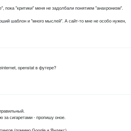
е", пока "критики" меня не задолбали понятием "анахронизм".
оший шаблон и "много мыслей". А сайт-то мне не особо нужен,
einternet, openstat в футере?
правильный.
ю за сигаретами - пропишу оное.
тингов (помимо Google и Яндекс).