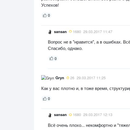
Успехов!
0
sansan
1680
29.03.2017 11:47
Вопрос не в "нравится", а в ошибках. Всё
Спасибо, однако.
0
Gryn
26
29.03.2017 11:25
Как у вас плотно и, в тоже время, структур
0
sansan
1680
29.03.2017 12:13
Всё очень плохо... некомфортно и "тяже