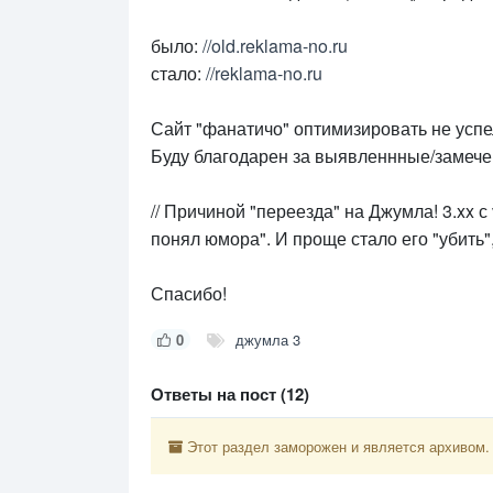
было:
//old.reklama-no.ru
стало:
//reklama-no.ru
Сайт "фанатичо" оптимизировать не успе
Буду благодарен за выявленнные/замеч
// Причиной "переезда" на Джумла! 3.xx с 
понял юмора". И проще стало его "убить",
Спасибо!
0
джумла 3
Ответы на пост (12)
Этот раздел заморожен и является архивом.