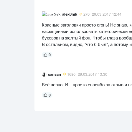
alex0nik
270
29.03.2017 12:44
Красные заголовки просто огонь! Не знаю, к
насыщенный использовать категорически не
буковок на желтый фон. Чтобы глаза вообщ
В остальном, видно, "что б был", а потому 
0
sansan
1680
29.03.2017 13:30
Всё верно. И... просто спасибо за отзыв и 
0