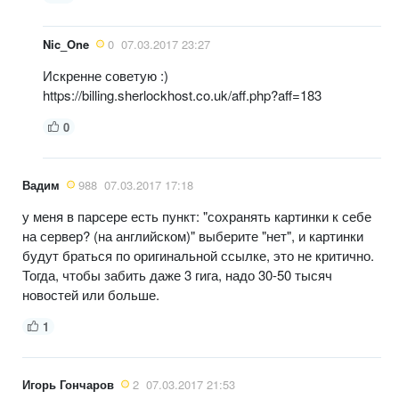
Nic_One
0
07.03.2017 23:27
Искренне советую :)
https://billing.sherlockhost.co.uk/aff.php?aff=183
0
Вадим
988
07.03.2017 17:18
у меня в парсере есть пункт: "сохранять картинки к себе
на сервер? (на английском)" выберите "нет", и картинки
будут браться по оригинальной ссылке, это не критично.
Тогда, чтобы забить даже 3 гига, надо 30-50 тысяч
новостей или больше.
1
Игорь Гончаров
2
07.03.2017 21:53