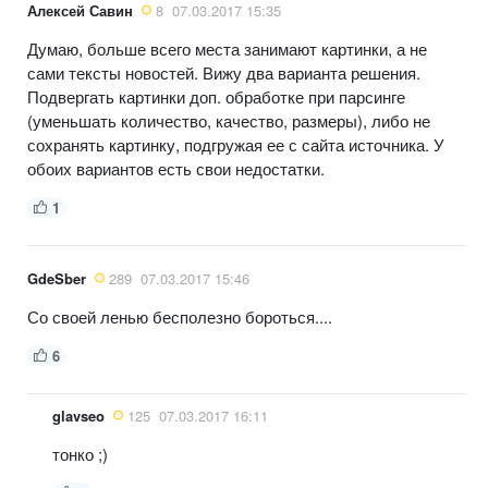
Алексей Савин
8
07.03.2017 15:35
Думаю, больше всего места занимают картинки, а не
сами тексты новостей. Вижу два варианта решения.
Подвергать картинки доп. обработке при парсинге
(уменьшать количество, качество, размеры), либо не
сохранять картинку, подгружая ее с сайта источника. У
обоих вариантов есть свои недостатки.
1
GdeSber
289
07.03.2017 15:46
Со своей ленью бесполезно бороться....
6
glavseo
125
07.03.2017 16:11
тонко ;)