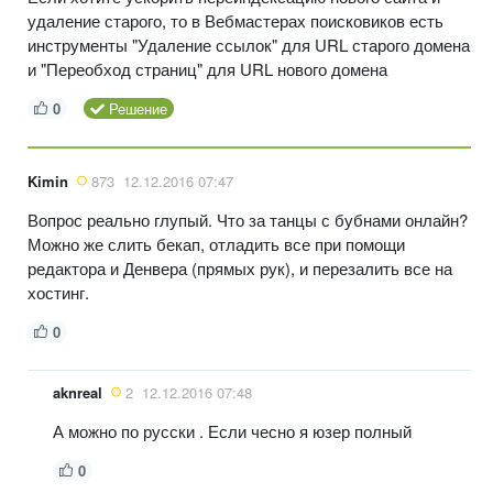
удаление старого, то в Вебмастерах поисковиков есть
инструменты "Удаление ссылок" для URL старого домена
и "Переобход страниц" для URL нового домена
0
Решение
Kimin
873
12.12.2016 07:47
Вопрос реально глупый. Что за танцы с бубнами онлайн?
Можно же слить бекап, отладить все при помощи
редактора и Денвера (прямых рук), и перезалить все на
хостинг.
0
aknreal
2
12.12.2016 07:48
А можно по русски . Если чесно я юзер полный
0