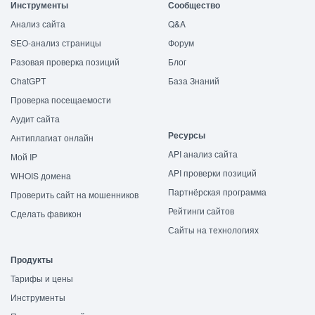
Инструменты
Сообщество
Анализ сайта
Q&A
SEO-анализ страницы
Форум
Разовая проверка позиций
Блог
ChatGPT
База Знаний
Проверка посещаемости
Аудит сайта
Ресурсы
Антиплагиат онлайн
API анализ сайта
Мой IP
API проверки позиций
WHOIS домена
Партнёрская программа
Проверить сайт на мошенников
Рейтинги сайтов
Сделать фавикон
Сайты на технологиях
Продукты
Тарифы и цены
Инструменты