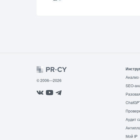
Инстру
Анализ 
© 2006—2026
SEO-ан
Разовая
ChatGP
Провер
Аудит с
Антипла
Мой IP