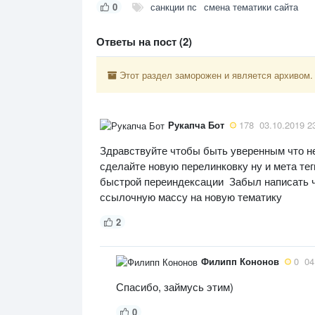
0
санкции пс
смена тематики сайта
Ответы на пост (2)
Этот раздел заморожен и является архивом.
Рукапча Бот
178
03.10.2019 2
Здравствуйте чтобы быть уверенным что не
сделайте новую перелинковку ну и мета тег
быстрой переиндексации Забыл написать ч
ссылочную массу на новую тематику
2
Филипп Кононов
0
04
Спасибо, займусь этим)
0