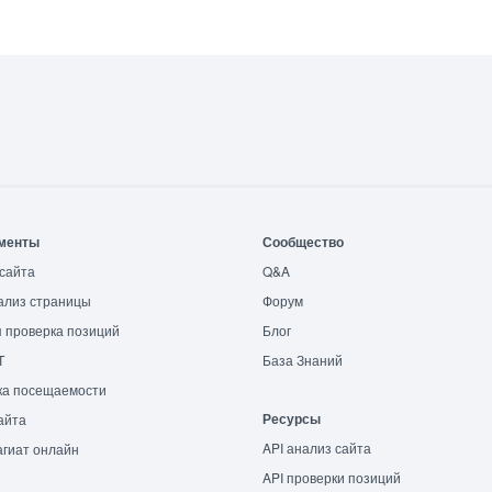
менты
Сообщество
сайта
Q&A
ализ страницы
Форум
 проверка позиций
Блог
T
База Знаний
ка посещаемости
Ресурсы
айта
API анализ сайта
гиат онлайн
API проверки позиций