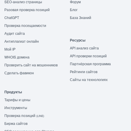
SEO-анализ страницы
Форум
Разовая проверка позиций
Блог
ChatGPT
База Знаний
Проверка посещаемости
Аудит сайта
Ресурсы
Антиплагиат онлайн
API анализ сайта
Мой IP
API проверки позиций
WHOIS домена
Партнёрская программа
Проверить сайт на мошенников
Рейтинги сайтов
Сделать фавикон
Сайты на технологиях
Продукты
Тарифы и цены
Инструменты
Проверка позиций
(LINE)
Биржа сайтов