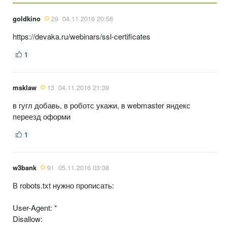
goldkino
29
04.11.2016 20:58
https://devaka.ru/webinars/ssl-certificates
1
msklaw
13
04.11.2016 21:39
в гугл добавь, в роботс укажи, в webmaster яндекс
переезд оформи
1
w3bank
91
05.11.2016 03:38
В robots.txt нужно прописать:
User-Agent: *
Disallow: