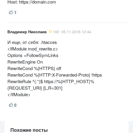
Host: https://domain.com
1
Владимир Николаев
193
05.11.2016 12:44
И еще, от себя: .htacces
<IfModule mod_rewrite.c>
Options +FollowSymLinks
RewriteEngine On
RewriteCond %{HTTPS} off
RewriteCond %{HTTP:X-Forwarded-Proto} !https
RewriteRule ^(.*)$ https://%{HTTP_HOST}%
{REQUEST_URI} [L,R=301]
</IfModule>
0
Похожие посты