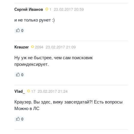
Сергей Иванов
1
23.02.2017 20:59
и не только рунет :)
0
Krauzer
2094
23.02.2017 21:09
Ну уж не быстрее, чем сам поисковик
проиндексирует.
0
Vlad_
17
23.02.2017 21:24
Краузер. Вы здес, вижу завсегдатай?! Есть вопросы
Можно в ЛС
0