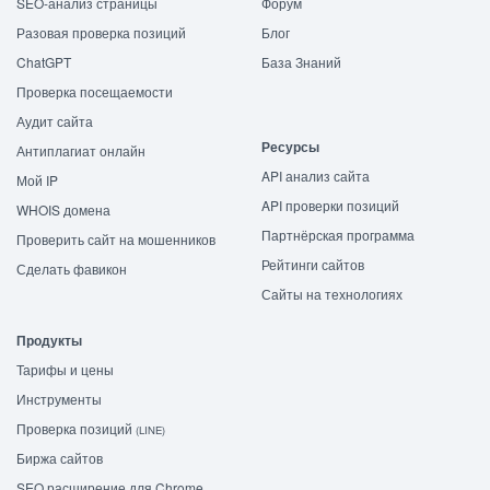
SEO-анализ страницы
Форум
Разовая проверка позиций
Блог
ChatGPT
База Знаний
Проверка посещаемости
Аудит сайта
Ресурсы
Антиплагиат онлайн
API анализ сайта
Мой IP
API проверки позиций
WHOIS домена
Партнёрская программа
Проверить сайт на мошенников
Рейтинги сайтов
Сделать фавикон
Сайты на технологиях
Продукты
Тарифы и цены
Инструменты
Проверка позиций
(LINE)
Биржа сайтов
SEO расширение для Chrome