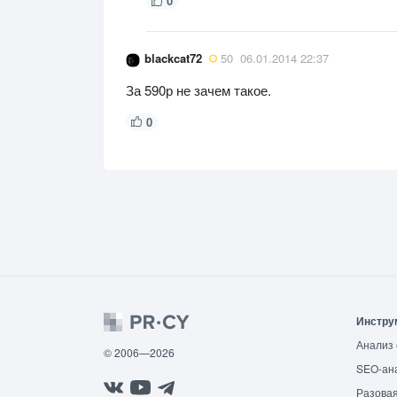
0
blackcat72
50
06.01.2014 22:37
За 590р не зачем такое.
0
Инстру
Анализ 
© 2006—2026
SEO-ан
Разовая