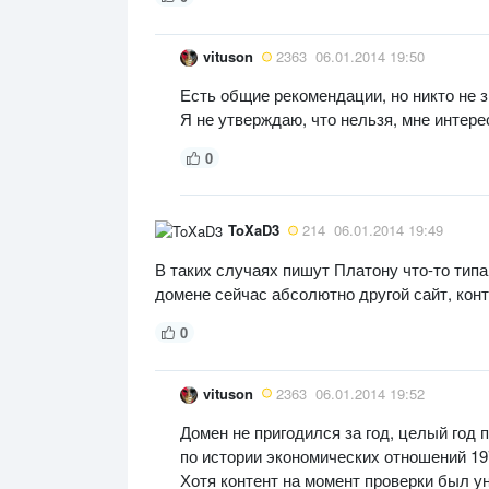
vituson
2363
06.01.2014 19:50
Есть общие рекомендации, но никто не з
Я не утверждаю, что нельзя, мне интере
0
ToXaD3
214
06.01.2014 19:49
В таких случаях пишут Платону что-то типа:
домене сейчас абсолютно другой сайт, конт
0
vituson
2363
06.01.2014 19:52
Домен не пригодился за год, целый год 
по истории экономических отношений 1976
Хотя контент на момент проверки был ун