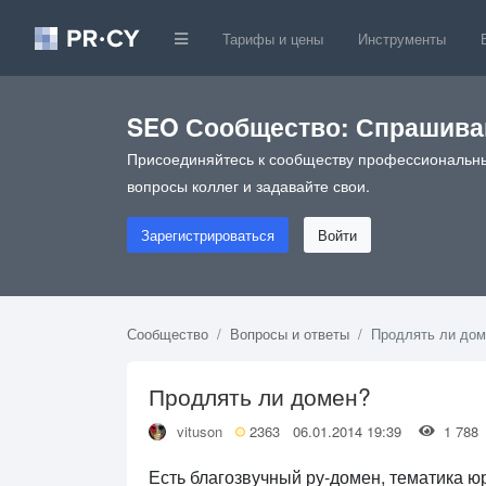
Тарифы и цены
Инструменты
SEO Сообщество: Спрашивай
Присоединяйтесь к сообществу профессиональны
вопросы коллег и задавайте свои.
Зарегистрироваться
Войти
Сообщество
Вопросы и ответы
Продлять ли дом
Продлять ли домен?
vituson
2363
06.01.2014 19:39
1 78
Есть благозвучный ру-домен, тематика юр