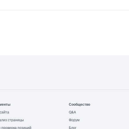
менты
Сообщество
сайта
Q&A
ализ страницы
Форум
 проверка позиций
Блог