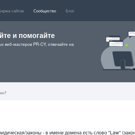
Биржа сайтов
Сообщество
Блог
те и помогайте
х веб-мастеров PR-CY, отвечайте на
ен?
8
идическая/законы - в имени домена есть слово "Law" (закон