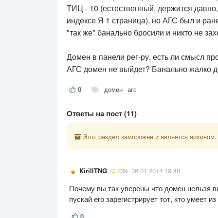
ТИЦ - 10 (естественный, держится давно, 
индексе Я 1 страница), но АГС был и ране
"так же" банально бросили и никто не зах
Домен в панели рег-ру, есть ли смысл про
АГС домен не выйдет? Банально жалко ден
0
домен
агс
Ответы на пост (11)
Этот раздел заморожен и является архивом.
KirillTNG
239
06.01.2014 19:48
Почему вы так уверены что домен нельзя в
пускай его зарегистрирует тот, кто умеет из
0