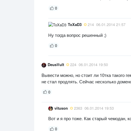
0
ToXaD3
214
06.01.2014 21:57
Ну тогда вопрос решенный ;)
0
DeusVult
224
06.01.2014 19:50
Вывести можно, но стоит ли 10тка такого ге
не стал продлять. Сейчас несколько домено
0
vituson
2363
06.01.2014 19:53
Вот и я про тоже. Как старый чемодан, к
0