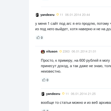
yandexru
11
06.01.2014 20:44
у меня 1 сайт под агс я его продлю, потому 
из под него выйдет, хотя наверно и не на до
0
vituson
2363
06.01.2014 21:01
Просто, к примеру, на 600 рублей я могу
принесут доход, а так даже не знаю, тол
неизвестно.
0
yandexru
11
06.01.2014 21:25
вообще то статьи можно и из веб архива 