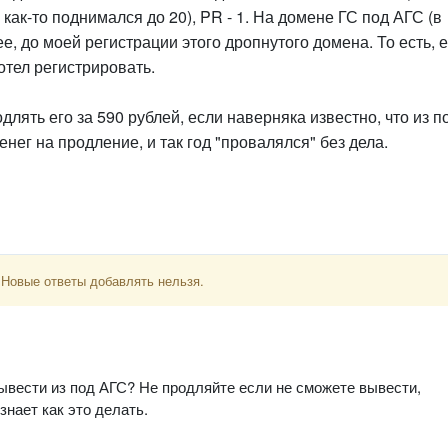
как-то поднимался до 20), PR - 1. На домене ГС под АГС (в
е, до моей регистрации этого дропнутого домена. То есть, е
отел регистрировать.
длять его за 590 рублей, если наверняка известно, что из п
ег на продление, и так год "провалялся" без дела.
 Новые ответы добавлять нельзя.
ывести из под АГС? Не продляйте если не сможете вывести,
 знает как это делать.