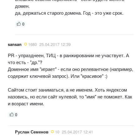
домен.
да, держаться старого домена. Год - это уже срок.
0
sansan
1680
25.04.2017 12:39
PR - упразднеен, ТИЦ - в ранжировании не участвует. А
что есть - "др."?
Доменное имя "играет" - если оно релевантное (например,
содержит ключевой запрос). Или "красивое" :)
Сайтом стоит заниматься, а не именем. Хоть яндексом
назовись, но если сайт нулевой, то "имя" не поможет. Как
и возраст имени.
0
Руслан Семенов
10
25.04.2017 12:41