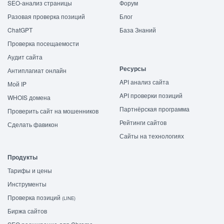
SEO-анализ страницы
Форум
Разовая проверка позиций
Блог
ChatGPT
База Знаний
Проверка посещаемости
Аудит сайта
Ресурсы
Антиплагиат онлайн
API анализ сайта
Мой IP
API проверки позиций
WHOIS домена
Партнёрская программа
Проверить сайт на мошенников
Рейтинги сайтов
Сделать фавикон
Сайты на технологиях
Продукты
Тарифы и цены
Инструменты
Проверка позиций
(LINE)
Биржа сайтов