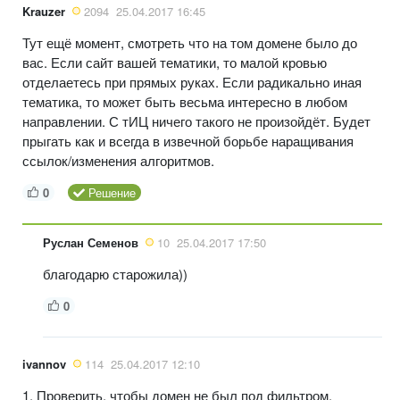
Krauzer
2094
25.04.2017 16:45
Тут ещё момент, смотреть что на том домене было до
вас. Если сайт вашей тематики, то малой кровью
отделаетесь при прямых руках. Если радикально иная
тематика, то может быть весьма интересно в любом
направлении. С тИЦ ничего такого не произойдёт. Будет
прыгать как и всегда в извечной борьбе наращивания
ссылок/изменения алгоритмов.
0
Решение
Руслан Семенов
10
25.04.2017 17:50
благодарю старожила))
0
ivannov
114
25.04.2017 12:10
1. Проверить, чтобы домен не был под фильтром.