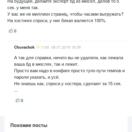
На будущее, делайте экспорт бд из мюсел, делов то 5
сек. у меня так.
У вас же не миллион страниц, чтобы часами выгружать?
На хостинге спроси, у них бекап валяется 100%.
0
Chuvachok
1124
08.07.2016 18:36
А так для справки, ничего вы не удаляли, как лежала
ваша бд в мюслях, так и лежит.
Просто вам надо в конфиге просто тупо пути темпов и
пароли указать, и усё.
Не знаешь как, спроси у хостера, сделают за 15 сек.
...
0
Похожие посты