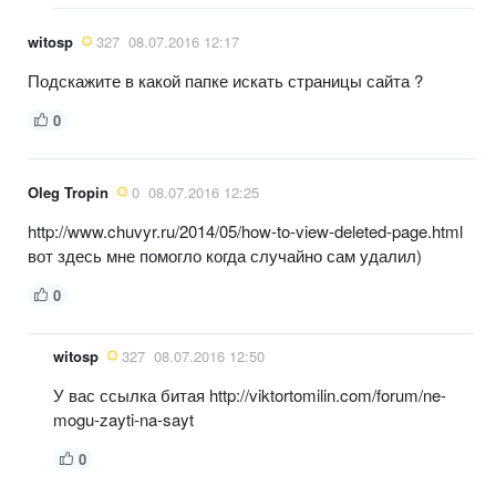
witosp
327
08.07.2016 12:17
Подскажите в какой папке искать страницы сайта ?
0
Oleg Tropin
0
08.07.2016 12:25
http://www.chuvyr.ru/2014/05/how-to-view-deleted-page.html
вот здесь мне помогло когда случайно сам удалил)
0
witosp
327
08.07.2016 12:50
У вас ссылка битая http://viktortomilin.com/forum/ne-
mogu-zayti-na-sayt
0