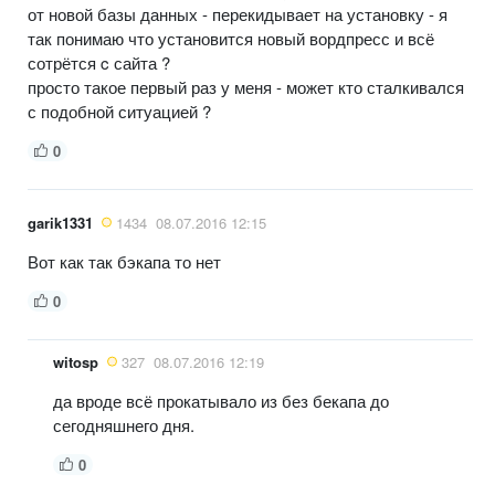
от новой базы данных - перекидывает на установку - я
так понимаю что установится новый вордпресс и всё
сотрётся c сайта ?
просто такое первый раз у меня - может кто сталкивался
с подобной ситуацией ?
0
garik1331
1434
08.07.2016 12:15
Вот как так бэкапа то нет
0
witosp
327
08.07.2016 12:19
да вроде всё прокатывало из без бекапа до
сегодняшнего дня.
0