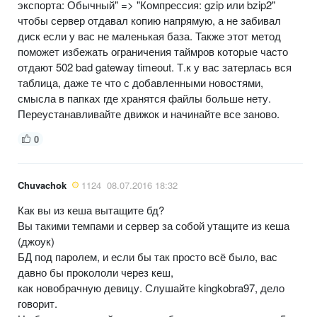
экспорта: Обычный" => "Компрессия: gzip или bzip2"
чтобы сервер отдавал копию напрямую, а не забивал
диск если у вас не маленькая база. Также этот метод
поможет избежать ограничения таймров которые часто
отдают 502 bad gateway timeout. Т.к у вас затерлась вся
таблица, даже те что с добавленными новостями,
смысла в папках где хранятся файлы больше нету.
Переустанавливайте движок и начинайте все заново.
0
Chuvachok
1124
08.07.2016 18:32
Как вы из кеша вытащите бд?
Вы такими темпами и сервер за собой утащите из кеша
(джоук)
БД под паролем, и если бы так просто всё было, вас
давно бы прокололи через кеш,
как новобрачную девицу. Слушайте kingkobra97, дело
говорит.