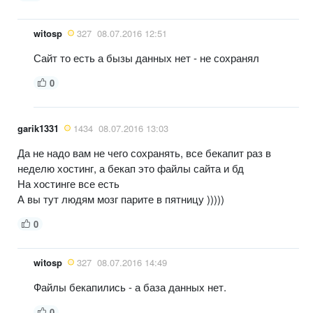
witosp
327
08.07.2016 12:51
Сайт то есть а бызы данных нет - не сохранял
0
garik1331
1434
08.07.2016 13:03
Да не надо вам не чего сохранять, все бекапит раз в
неделю хостинг, а бекап это файлы сайта и бд
На хостинге все есть
А вы тут людям мозг парите в пятницу )))))
0
witosp
327
08.07.2016 14:49
Файлы бекапились - а база данных нет.
0