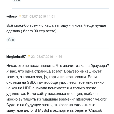
witosp
327
08.07.2016 14:51
Всё спасибо всем - с кэша вытащу - и новый ещё лучше
сделаю.( благо 30 стр всего)
0
kingkobra97
22
08.07.2016 14:56
Никак это не восстановить. Что значит из кэша браузера?
У вас, что одна страница всего? Браузер не кэширует
текста, а только css, js, картинки и заголовки. Если
система на SSD, там вообще удаляется все мгновенно,
не как на HDD сначала помечается и только после
удаляется. Если сайту несколько месяцев, шаблон
можно вытащить из "машины времени" https://archive.org/
Будете на будущее знать, что backup сделать это
минутное дело. В MySql в экспорте выберете "Способ