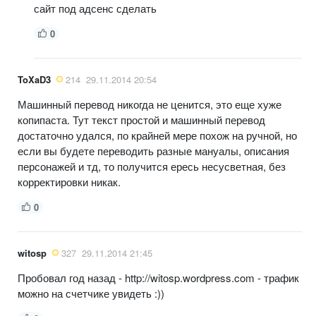
сайт под адсенс сделать
0
ToXaD3
214
29.11.2014 20:54
Машинный перевод никогда не ценится, это еще хуже
копипаста. Тут текст простой и машинный перевод
достаточно удался, по крайней мере похож на ручной, но
если вы будете переводить разные мануалы, описания
персонажей и тд, то получится ересь несусветная, без
корректировки никак.
0
witosp
327
29.11.2014 21:45
Пробовал год назад - http://witosp.wordpress.com - трафик
можно на счетчике увидеть :))