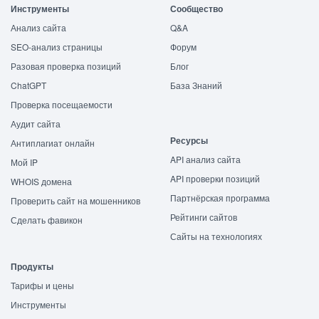
Инструменты
Сообщество
Анализ сайта
Q&A
SEO-анализ страницы
Форум
Разовая проверка позиций
Блог
ChatGPT
База Знаний
Проверка посещаемости
Аудит сайта
Ресурсы
Антиплагиат онлайн
API анализ сайта
Мой IP
API проверки позиций
WHOIS домена
Партнёрская программа
Проверить сайт на мошенников
Рейтинги сайтов
Сделать фавикон
Сайты на технологиях
Продукты
Тарифы и цены
Инструменты