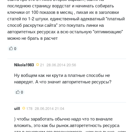
последнюю страницу вордстат и начинать собирать
ключики от 100 показов в месяц , пихая их в заголовки
статей по 1-2 штуки. единственный адекватный "платный
способ раскрутки сайта" это покупать линки на
авторитетных ресурсах а всю остальную "оптимизацию"
можно не брать в расчет
0
Nikola1983
21
28.06.2014 20:56
Ну вобщем как ни крути а платные способы не
навредят. А что значит авторитетные ресурсы?
0
uill
178
28.06.2014 21:04
) чтобы заработать обычно надо что то вначале
вложить, это как бы рынок.авторететность ресурса
это в основном его посещаемость, чем она выше , чем