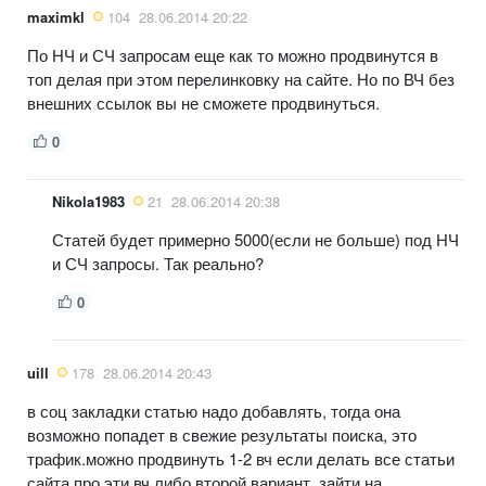
maximkl
104
28.06.2014 20:22
По НЧ и СЧ запросам еще как то можно продвинутся в
топ делая при этом перелинковку на сайте. Но по ВЧ без
внешних ссылок вы не сможете продвинуться.
0
Nikola1983
21
28.06.2014 20:38
Статей будет примерно 5000(если не больше) под НЧ
и СЧ запросы. Так реально?
0
uill
178
28.06.2014 20:43
в соц закладки статью надо добавлять, тогда она
возможно попадет в свежие результаты поиска, это
трафик.можно продвинуть 1-2 вч если делать все статьи
сайта про эти вч либо второй вариант, зайти на