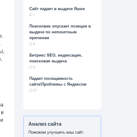
Сайт падает в выдаче Яшки
1
Поисковик опускает позиции в
выдаче по непонятным
е.
причинам
.
8
),
Битрикс SEO, индексация,
,
поисковая выдача
6
Падает посещаемость
сайта\Проблемы с Яндексом
27
на
 в
ни
Анализ сайта
Поможем улучшить ваш сайт.