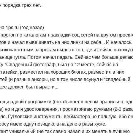
 порядка трех лет.
а 1ps.ru (год назад)
 прогон по каталогам + закладки соц сетей на другом проект
ов и начал вывешивать на них линки на себя... И началось.
зкочастотным запросам вылез в топ, где и сейчас нахожусь
анице гугла. Потом начал падать. Сейчас чем больше делаю
су "Свадебный фотограф, был на 12 месте, сейчас на
татейки, разместил на хороших блогах, разместил в них
татей (и разные анкоры, но в том числе всунул и "свадебный
идее должен был вырасти...
ощи одной программки (показывает в целом правильно, од
ов) но и для удостоверения, просматриваю ручками (2-3 раза
гле. Гугловские инструменты вебмастера не пользую, ибо о
просу имею одну позицию, а на деле в разы хуже.
нтент уникальный (не так давно начал и их менять в лучшую