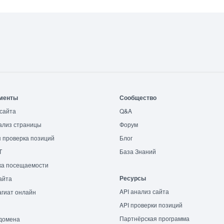
менты
Сообщество
сайта
Q&A
ализ страницы
Форум
 проверка позиций
Блог
T
База Знаний
ка посещаемости
Ресурсы
айта
API анализ сайта
гиат онлайн
API проверки позиций
Партнёрская программа
домена