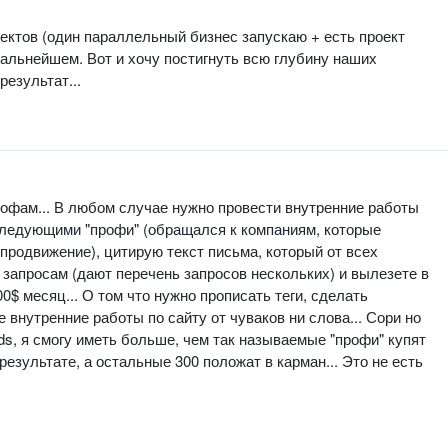
оектов (один параллельный бизнес запускаю + есть проект
дальнейшем. Вот и хочу постигнуть всю глубину наших
результат...
профам... В любом случае нужно провести внутренние работы
о следующими "профи" (обращался к компаниям, которые
продвижение), цитирую текст письма, который от всех
запросам (дают перечень запросов нескольких) и вылезете в
00$ месяц... О том что нужно прописать теги, сделать
 внутренние работы по сайту от чуваков ни слова... Сори но
ds, я смогу иметь больше, чем так называемые "профи" купят
результате, а остальные 300 положат в карман... Это не есть