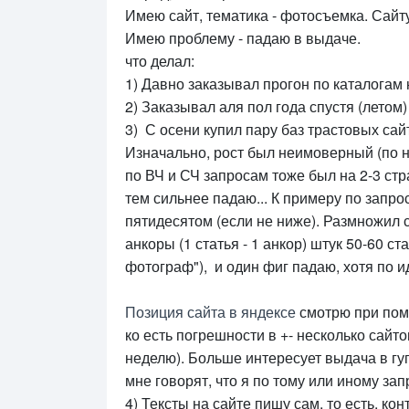
Имею сайт, тематика - фотосъемка. Сайту
Имею проблему - падаю в выдаче.
что делал:
1) Давно заказывал прогон по каталогам н
2) Заказывал аля пол года спустя (летом)
3) С осени купил пару баз трастовых сайт
Изначально, рост был неимоверный (по ни
по ВЧ и СЧ запросам тоже был на 2-3 стр
тем сильнее падаю... К примеру по запро
пятидесятом (если не ниже). Размножил с
анкоры (1 статья - 1 анкор) штук 50-60 с
фотограф"), и один фиг падаю, хотя по 
Позиция сайта в яндексе
смотрю при пом
ко есть погрешности в +- несколько сайт
неделю). Больше интересует выдача в гу
мне говорят, что я по тому или иному за
4) Тексты на сайте пишу сам, то есть, ко