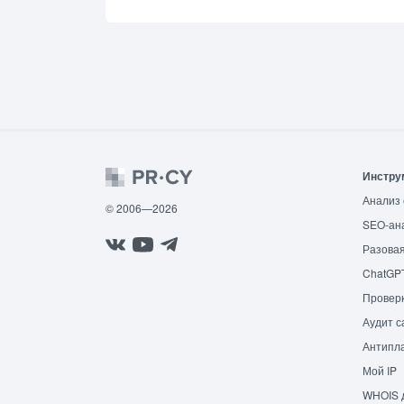
Инстру
Анализ 
© 2006—2026
SEO-ан
Разовая
ChatGP
Провер
Аудит с
Антипла
Мой IP
WHOIS 