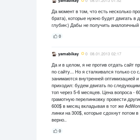
yamabikay
0
08.01.2013 01:52
Да момент в том, что есть несколько пр
брата), которые нужно будет двигать в 
глубин:) Дабы не получить аналогичный 
0
yamabikay
0
08.01.2013 02:17
Да и в целом, я не против отдать сайт 
по сайту... Но я сталкивался только с
занимаются внутренней оптимизацией и 
приходил: будем двигать по следующим 
топ через 5-6 месяцев. Цена вопроса - 6
грамотную перелинковку провести другие
600$ в месяц вкладывая в тот же AdWor
линки на 300$, которые сдохнут потом в 
верно..
0