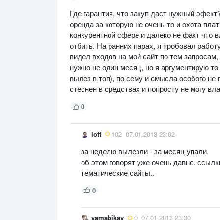
Где гарантия, что закуп даст нужный эфект
оренда за которую не очень-то и охота плат
конкурентной сфере и далеко не факт что в
отбить. На ранних парах, я пробовал работу
видел входов на мой сайт по тем запросам,
нужно не один месяц, но я аргументирую т
вылез в топ), по сему и смысла особого не 
стеснен в средствах и попросту не могу вл
0
lott
102
07.01.2013 23:02
за неделю вылезли - за месяц упали.
об этом говорят уже очень давно. ссылк
тематические сайты..
0
yamabikay
0
07.01.2013 23:30