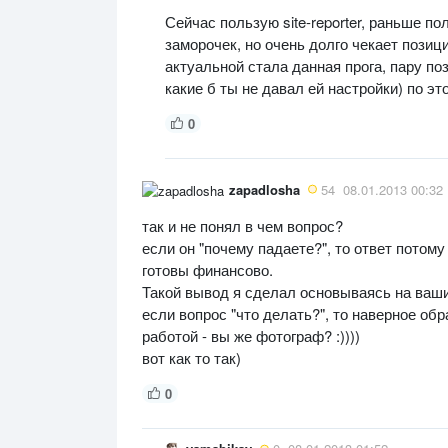
Сейчас пользую site-reporter, раньше п
заморочек, но очень долго чекает позиц
актуальной стала данная прога, пару по
какие б ты не давал ей настройки) по это
0
zapadlosha
54
08.01.2013 00:32
так и не понял в чем вопрос?
если он "почему падаете?", то ответ потому
готовы финансово.
Такой вывод я сделал основываясь на ваш
если вопрос "что делать?", то наверное об
работой - вы же фотограф? :))))
вот как то так)
0