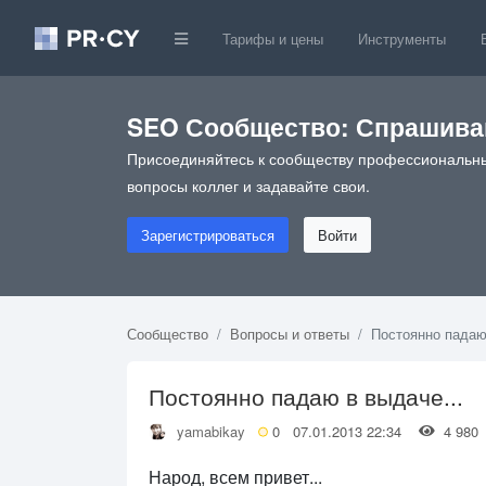
Тарифы и цены
Инструменты
SEO Сообщество: Спрашивай
Присоединяйтесь к сообществу профессиональны
вопросы коллег и задавайте свои.
Зарегистрироваться
Войти
Сообщество
Вопросы и ответы
Постоянно падаю
Постоянно падаю в выдаче...
yamabikay
0
07.01.2013 22:34
4 98
Народ, всем привет...