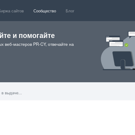
Биржа сайтов
Сообщество
Блог
те и помогайте
х веб-мастеров PR-CY, отвечайте на
 в выдаче...
0