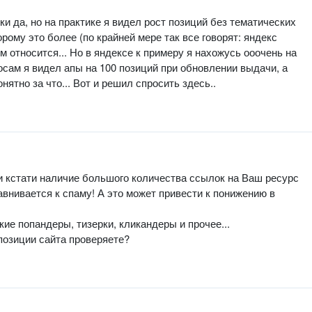
ки да, но на практике я видел рост позиций без тематических
оторому это более (по крайней мере так все говорят: яндекс
м относится... Но в яндексе к примеру я нахожусь ооочень на
осам я видел апы на 100 позиций при обновлении выдачи, а
онятно за что... Вот и решил спросить здесь..
 и кстати наличие большого количества ссылок на Ваш ресурс
внивается к спаму! А это может привести к понижению в
кие попандеры, тизерки, кликандеры и прочее...
 позиции сайта проверяете?