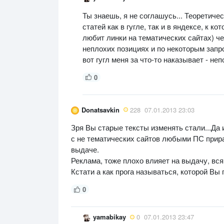
Ты знаешь, я не соглашусь... Теоретичес
статей как в гугле, так и в яндексе, к к
любит линки на тематических сайтах) че
неплохих позициях и по некоторым запр
вот гугл меня за что-то наказывает - неп
0
Donatsavkin
228
07.01.2013 23:03
Зря Вы старые тексты изменять стали...Да
с не тематических сайтов любыми ПС прира
выдаче.
Реклама, тоже плохо влияет на выдачу, вся
Кстати а как прога называться, которой Вы
0
yamabikay
0
07.01.2013 23:47