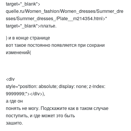
target="_blank">
quelle.ru/Women_fashion/Women_dresses/Summer_dre
sses/Summer_dresses_/Plate__m214354.html>
"
target="_blank">платье.
) и в конце странице
вот такое постоянно появляется при сохрани
изменений(
<div
style="position: absolute; display: none; z-index:
9999999;"></div>),
а где он
понять не могу. Подскажите как в таком случае
поступить, и где может это быть
зашито.