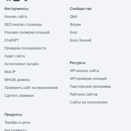
Инструменты
Сообщество
Анализ сайта
Q&A
SEO-анализ страницы
Форум
Разовая проверка позиций
Блог
ChatGPT
База Знаний
Проверка посещаемости
Аудит сайта
Ресурсы
Антиплагиат онлайн
API анализ сайта
Мой IP
API проверки позиций
WHOIS домена
Партнёрская программа
Проверить сайт на мошенников
Рейтинги сайтов
Сделать фавикон
Сайты на технологиях
Продукты
Тарифы и цены
Инструменты