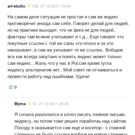
art-studio
108
27.10.2011 19:49
На самом деле ситуация не простая и сам же яндекс
противоречит иногда сам себе. Говорят-делай для людей,
но на практике выходит, что не фига не для людей..
факторы там всякие учитывают и т.д... Еще говорят что
покупные ссылки с той же сапы это плохо и за это
наказывает, а сам же уитывает те же ссылки.. Вобщем
все как всегда запутано и понять яндекс может только
сам яндекс.. Жаль что у нас в России кроме гугла
яндексу альтернатив нет.. Мой совет не отчаиваться и
провести работу над ошибками. Удачи!
0
Myma
10
27.10.2011 20:26
Я снчала разозлился и хотел писать гневное письмо
яндексу, но потом тоже решил поработаь над сайтом.
Походу я оказывается сам еще и косепор - с главной
страницы не было ссылки вообще на новую страницу,