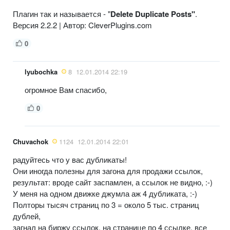
Плагин так и называется - "
Delete Duplicate Posts"
.
Версия 2.2.2 | Автор: CleverPlugins.com
0
lyubochka
8
12.01.2014 22:19
огромное Вам спасибо,
0
Chuvachok
1124
12.01.2014 22:01
радуйтесь что у вас дубликаты!
Они иногда полезны для загона для продажи ссылок,
результат: вроде сайт заспамлен, а ссылок не видно, :-)
У меня на одном движке джумла аж 4 дубликата, :-)
Полторы тысяч страниц по 3 = около 5 тыс. страниц
дублей,
загнал на биржу ссылок, на странице по 4 ссылке, все