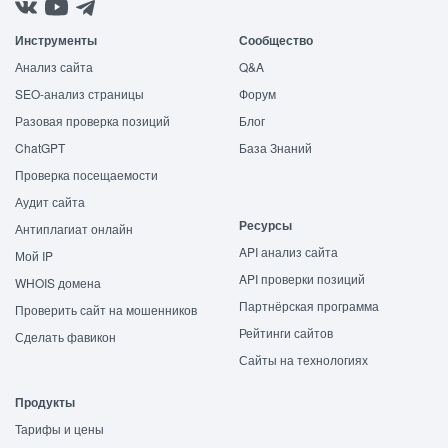
Инструменты
Сообщество
Анализ сайта
Q&A
SEO-анализ страницы
Форум
Разовая проверка позиций
Блог
ChatGPT
База Знаний
Проверка посещаемости
Аудит сайта
Ресурсы
Антиплагиат онлайн
API анализ сайта
Мой IP
API проверки позиций
WHOIS домена
Партнёрская программа
Проверить сайт на мошенников
Рейтинги сайтов
Сделать фавикон
Сайты на технологиях
Продукты
Тарифы и цены