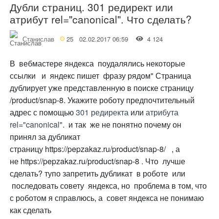
Дубли страниц. 301 редирект или
атрибут rel="canonical". Что сделать?
Станислав
25
02.02.2017 06:59
4 124
В вебмастере яндекса поудалялись некоторые
ссылки и яндекс пишет фразу рядом" Страница
дублирует уже представленную в поиске страницу
/product/snap-8. Укажите роботу предпочтительный
адрес с помощью
301 редиректа
или
атрибута
rel="canonical"
. и так же не понятно почему он
принял за дубликат
страницу https://pepzakaz.ru/product/snap-8/ , а
не https://pepzakaz.ru/product/snap-8 . Что лучше
сделать? тупо запретить дубликат в роботе или
последовать совету яндекса, но проблема в том, что
с роботом я справлюсь, а совет яндекса не понимаю
как сделать