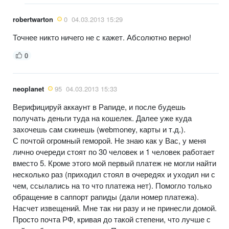
robertwarton
0
04.03.2013 15:29
Точнее никто ничего не с кажет. Абсолютно верно!
0
neoplanet
95
04.03.2013 15:33
Верифицируй аккаунт в Рапиде, и после будешь
получать деньги туда на кошелек. Далее уже куда
захочешь сам скинешь (webmoney, карты и т.д.).
С почтой огромный геморой. Не знаю как у Вас, у меня
лично очереди стоят по 30 человек и 1 человек работает
вместо 5. Кроме этого мой первый платеж не могли найти
несколько раз (приходил стоял в очередях и уходил ни с
чем, ссылались на то что платежа нет). Помогло только
обращение в саппорт рапиды (дали номер платежа).
Насчет извещений. Мне так ни разу и не принесли домой.
Просто почта РФ, кривая до такой степени, что лучше с