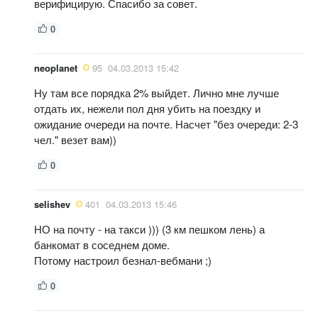
верифицирую. Спасибо за совет.
0
neoplanet
95
04.03.2013 15:42
Ну там все порядка 2% выйдет. Лично мне лучше
отдать их, нежели пол дня убить на поездку и
ожидание очереди на почте. Насчет "без очереди: 2-3
чел." везет вам))
0
selishev
401
04.03.2013 15:46
НО на почту - на такси ))) (3 км пешком лень) а
банкомат в соседнем доме.
Потому настроил безнал-вебмани ;)
0