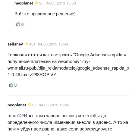
neoplanet
95
04.03.2013 15:53
Во! это правильное решение)
0
selishev
401
04.03.2013 15:44
Толковая статья как настроить "Google Adsense+rapida =
получение платежей на webmoney" my-
wmmail.ru/publ/dlja_reklamodatelej/google_adsense_rapida_po
1-0-49#axzz283RQPiVY
0
neoplanet
95
04.03.2013 15:45
mma1294
=> там главное посмотрите чтобы до
определенного числа изменения внесли в адсенс. А то на
почту уйдут все равно, даже если верифицируете