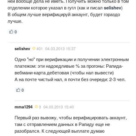
ней вообще дела не иметь. Получить можно только в том
отделении которое указал в гугл (как и писал
selishev
)
В общем лучше верифицируй аккаунт, будет гораздо
лучше.
0
selishev
401
04.03.2013 15:37
Одно "но" при верификации и получении электронным
платежом: эти надоедливые % за прогоны: Рапида-
вебмани-карта дебетовая (чтобы нал вывести)
А на почте чистый нал, я почти без очереди: 2-3 чел.
0
mma1294
3
04.03.2013 15:40
Первый раз вывожу, чтобы верифицировать аккаунт,
там с отправлением данных в Рапиду еще не
разобрался. К следующей выплате думаю