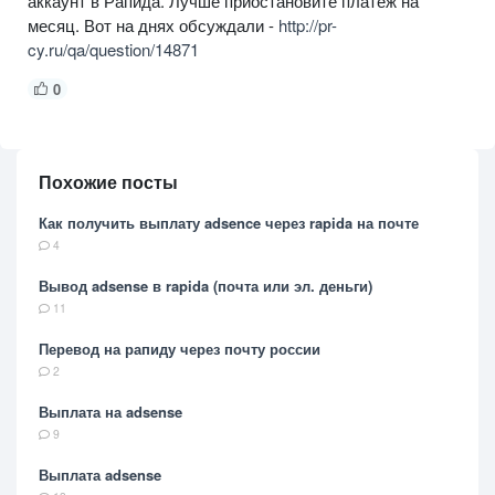
аккаунт в Рапида. Лучше приостановите платеж на
месяц. Вот на днях обсуждали -
http://pr-
cy.ru/qa/question/14871
0
Похожие посты
Как получить выплату adsence через rapida на почте
4
Вывод adsense в rapida (почта или эл. деньги)
11
Перевод на рапиду через почту россии
2
Выплата на adsense
9
Выплата adsense