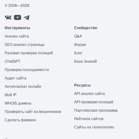
© 2006—2026
Инструменты
Сообщество
Анализ сайта
Q&A
SEO-анализ страницы
Форум
Разовая проверка позиций
Блог
ChatGPT
База Знаний
Проверка посещаемости
Аудит сайта
Ресурсы
Антиплагиат онлайн
API анализ сайта
Мой IP
API проверки позиций
WHOIS домена
Партнёрская программа
Проверить сайт на мошенников
Рейтинги сайтов
Сделать фавикон
Сайты на технологиях