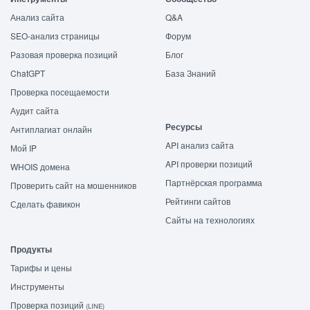
Анализ сайта
Q&A
SEO-анализ страницы
Форум
Разовая проверка позиций
Блог
ChatGPT
База Знаний
Проверка посещаемости
Аудит сайта
Ресурсы
Антиплагиат онлайн
API анализ сайта
Мой IP
API проверки позиций
WHOIS домена
Партнёрская программа
Проверить сайт на мошенников
Рейтинги сайтов
Сделать фавикон
Сайты на технологиях
Продукты
Тарифы и цены
Инструменты
Проверка позиций
(LINE)