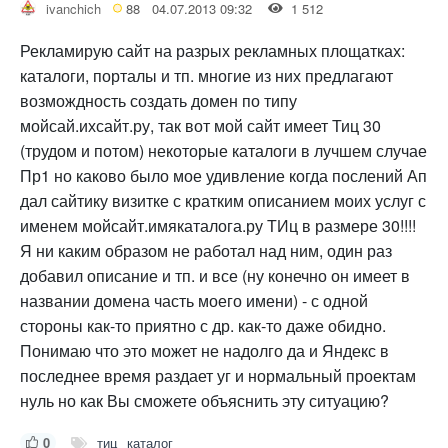
ivanchich
88
04.07.2013 09:32
1 512
Рекламирую сайт на разрых рекламных площатках:
каталоги, порталы и тп. многие из них предлагают
возмождность создать домен по типу
мойсай.ихсайт.ру, так вот мой сайт имеет Тиц 30
(трудом и потом) некоторые каталоги в лучшем случае
Пр1 но каково было мое удивление когда послений Ап
дал сайтику визитке с кратким описанием моих услуг с
именем мойсайт.имякаталога.ру ТИц в размере 30!!!!
Я ни каким образом не работал над ним, один раз
добавил описание и тп. и все (ну конечно он имеет в
названии домена часть моего имени) - с одной
стороны как-то приятно с др. как-то даже обидно.
Понимаю что это может не надолго да и Яндекс в
последнее время раздает уг и нормальный проектам
нуль но как Вы сможете объяснить эту ситуацию?
0
тиц
каталог