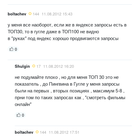
boltachev
144
11.08.2012 15:43
у меня все наоборот, если же в яндексе запросы есть в
ТОП30, то в гугле даже в ТОП100 не видно
в "руках" под яндекс хорошо продвигаются запросы
0
Shulgin
17
11.08.2012 16:20
не подумайте плохо , но для меня ТОП 30 это не
показатель , до Пингвина в Гугле у меня запросы
были на первых , вторых позициях , максимум 5-8 ,
прни том по таких запросах как , "смотреть фильмы
онлайн"
0
boltachev
144
11.08.2012 17:51