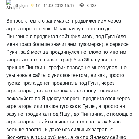
Shulgin
17
11.08.2012 15:17
3 128
Вопрос к тем кто занимался продвижением через
агрегаторы ссылок . И так начну с того что до
Пингвина я продвигал сайт фильмов , под Гугл (для
меня траф больше значит чем пузомерки), в сервисе
Руки , за 2 месяца продвинулся не плохо по многим
запросам в топ вылез , траф был 3К в сутки , но
пришол Пингвин , трафик правда не много упал , но
увы новые сайты с уник контентом , ни как , просто
пустая трата денег продвигать под Гугл , через
агрегаторы , так вот вернусь к вопросу , скажите
пожалуйста по Яндексу запросы продвигаются через
агрегаторы или так же туго как в Гугле , я просто ни
разу не продвигал под Яшу , до Пингвина , с помощью
агрегаторов , сайты вывести в топ по Гуглу было
вообще просто , и даже без сильных затрат , с
бюджетом в 1000 руб. мес , а как по Яндексу сейчас ,