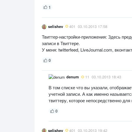
1
selishev
401
03.10.2013 17:58
Твиттер-настройки-приложения: Здесь пред
записи в Твиттере.
У меня: twitterfeed, LiveJournal.com, вконта
0
denum
11
03.10.2013 18:43
В том списке что вы указали, отобража
учетной записи. А как именно называетс
твиттеру, которое непосредственно для 
0
selishev
401
03.10.2013 19:42