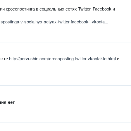
и кросспостинга в социальных сетях Twitter, Facebook и
spostinga-v-socialnyx-setyax-twitter-facebook-i-vkonta...
такте
http://pervushin.com/croccposting-twitter-vkontakte.html
и
ния нет