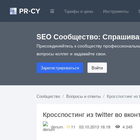
Тарифы и цены
Инструменты
SEO Сообщество: Спрашивай
Присоединяйтесь к сообществу профессиональны
вопросы коллег и задавайте свои.
Зарегистрироваться
Войти
Сообщество
Вопросы и ответы
Кросспостинг из t
Кросспостинг из twitter во вкон
denum
11
03.10.2013 16:18
4 245