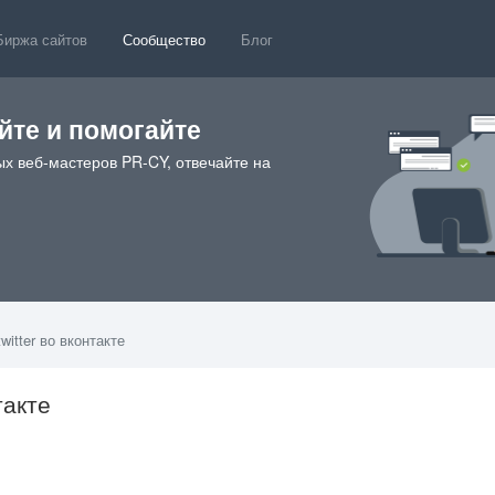
Биржа сайтов
Сообщество
Блог
те и помогайте
х веб-мастеров PR-CY, отвечайте на
witter во вконтакте
такте