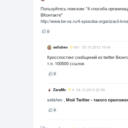
Пользуйтесь поиском: "4 способа организаци
ВКонтакте"
http://www.be-os.ru/4-sposoba-organizacii-kros
0
selishev
401
03.10.2013 19:44
Кросспостинг сообщений из twitter Вкон
т.п. 100500 ссылок
0
ZaraMc
4
04.10.2013 22:56
selishev
,
Мой Twitter - такого приложе
0