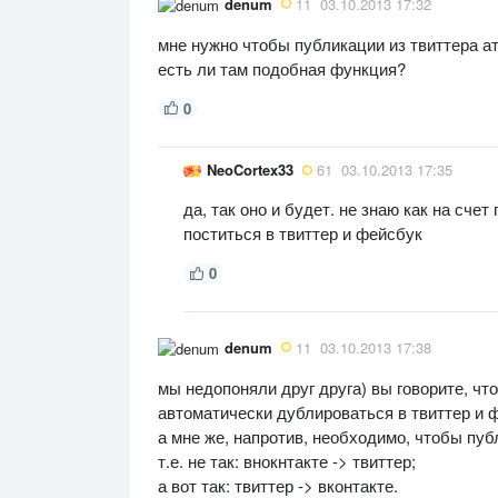
denum
11
03.10.2013 17:32
мне нужно чтобы публикации из твиттера а
есть ли там подобная функция?
0
NeoCortex33
61
03.10.2013 17:35
да, так оно и будет. не знаю как на счет
поститься в твиттер и фейсбук
0
denum
11
03.10.2013 17:38
мы недопоняли друг друга) вы говорите, чт
автоматически дублироваться в твиттер и 
а мне же, напротив, необходимо, чтобы пуб
т.е. не так: внокнтакте -> твиттер;
а вот так: твиттер -> вконтакте.