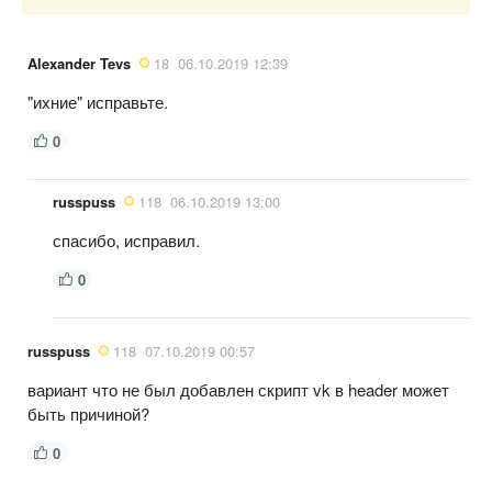
Alexander Tevs
18
06.10.2019 12:39
"ихние" исправьте.
0
russpuss
118
06.10.2019 13:00
спасибо, исправил.
0
russpuss
118
07.10.2019 00:57
вариант что не был добавлен скрипт vk в header может
быть причиной?
0