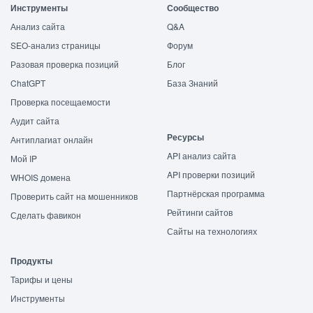
Инструменты
Сообщество
Анализ сайта
Q&A
SEO-анализ страницы
Форум
Разовая проверка позиций
Блог
ChatGPT
База Знаний
Проверка посещаемости
Аудит сайта
Ресурсы
Антиплагиат онлайн
API анализ сайта
Мой IP
API проверки позиций
WHOIS домена
Партнёрская программа
Проверить сайт на мошенников
Рейтинги сайтов
Сделать фавикон
Сайты на технологиях
Продукты
Тарифы и цены
Инструменты