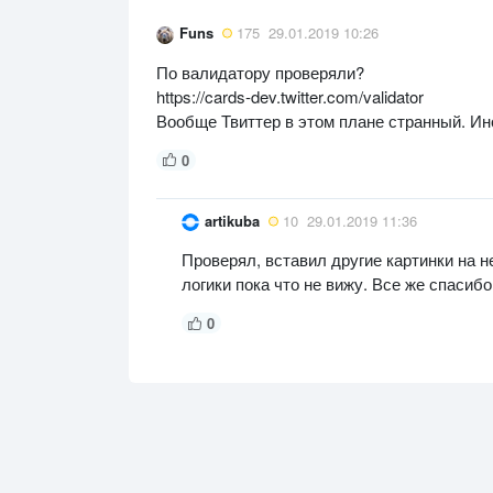
Funs
175
29.01.2019 10:26
По валидатору проверяли?
https://cards-dev.twitter.com/validator
Вообще Твиттер в этом плане странный. Ино
0
artikuba
10
29.01.2019 11:36
Проверял, вставил другие картинки на н
логики пока что не вижу. Все же спасибо
0