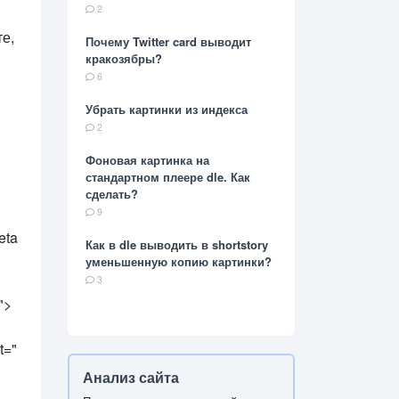
2
те,
Почему Twitter card выводит
кракозябры?
6
Убрать картинки из индекса
2
Фоновая картинка на
стандартном плеере dle. Как
сделать?
9
meta
Как в dle выводить в shortstory
уменьшенную копию картинки?
3
">
t="
Анализ сайта