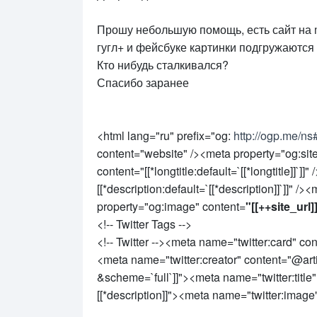
Прошу небольшую помощь, есть сайт на m
гугл+ и фейсбуке картинки подгружаются а
Кто нибудь сталкивался?
Спасибо заранее
<html lang="ru" prefix="og:
http://ogp.me/ns
content="website" /><meta property="og:site
content="[[*longtitle:default=`[[*longtitle]]`]
[[*description:default=`[[*description]]`]]" /
property="og:image" content=
"[[++site_url]
<!-- Twitter Tags -->
<!-- Twitter --><meta name="twitter:card" 
<meta name="twitter:creator" content="@arti
&scheme=`full`]]"><meta name="twitter:title"
[[*description]]"><meta name="twitter:image