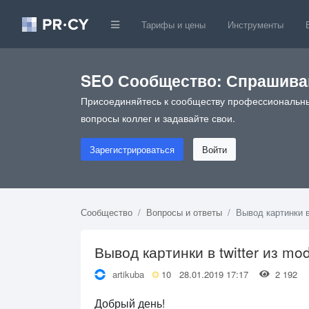
Тарифы и цены
Инструменты
SEO Сообщество: Спрашивай
Присоединяйтесь к сообществу профессиональны
вопросы коллег и задавайте свои.
Зарегистрироваться
Войти
Сообщество
Вопросы и ответы
Вывод картинки в 
Вывод картинки в twitter из mo
artikuba
10
28.01.2019 17:17
2 192
Добрый день!