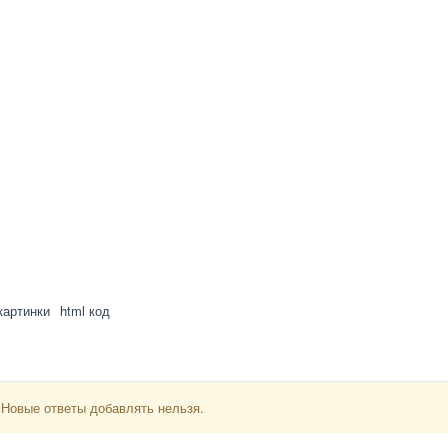
картинки
html код
 Новые ответы добавлять нельзя.