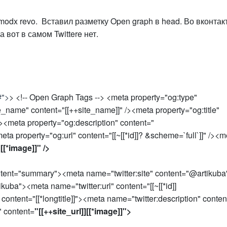
odx revo. Вставил разметку Open graph в head. Во вконтак
 вот в самом Twittere нет.
#">
> <!-- Open Graph Tags --> <meta property="og:type"
_name" content="[[++site_name]]" /><meta property="og:title"
]" /><meta property="og:description" content="
><meta property="og:url" content="[[~[[*id]]? &scheme=`full`]]" /><
][[*image]]" />
content="summary"><meta name="twitter:site" content="@artikuba
kuba"><meta name="twitter:url" content="[[~[[*id]]
 content="[[*longtitle]]"><meta name="twitter:description" conten
" content=
"[[++site_url]][[*image]]">