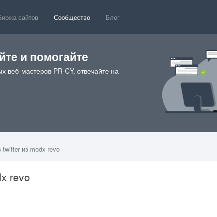
Биржа сайтов
Сообщество
Блог
те и помогайте
х веб-мастеров PR-CY, отвечайте на
twitter из modx revo
dx revo