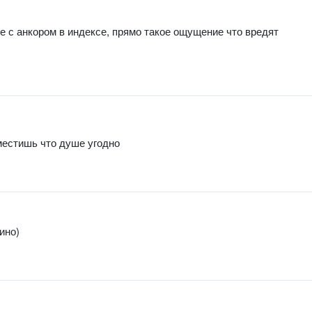
е с анкором в индексе, прямо такое ощущение что вредят
зместишь что душе угодно
ино)