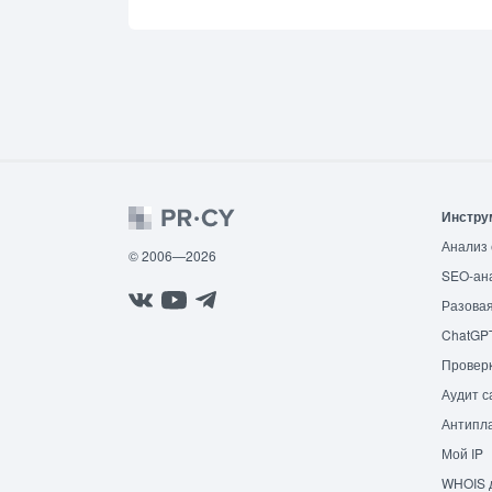
Инстру
Анализ 
© 2006—2026
SEO-ан
Разовая
ChatGP
Провер
Аудит с
Антипла
Мой IP
WHOIS 