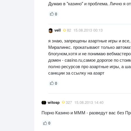
Думаю в "казино" и проблема. Лично я о
0
vell
82
15.08.2013 00:13
я знаю, запрещены азартные игры и все,
Миралинкс. прокатывают только автомат
блогуном,хотя и не понимаю вебмастеро
домен - casino.ru,самое дорогое по ст
полно ресурсов про азартные игры, а ш
санкции за ссылку на азарт
0
witosp
327
15.08.2013 14:40
Порно Казино и МММ - разведут вас без Про
0