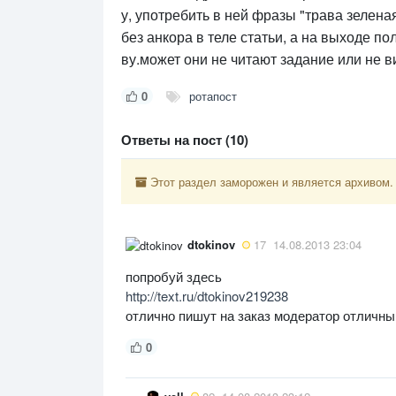
у, употребить в ней фразы "трава зелена
без анкора в теле статьи, а на выходе п
ву.может они не читают задание или не 
0
ротапост
Ответы на пост (10)
Этот раздел заморожен и является архивом.
dtokinov
17
14.08.2013 23:04
попробуй здесь
http://text.ru/dtokinov219238
отлично пишут на заказ модератор отличны
0