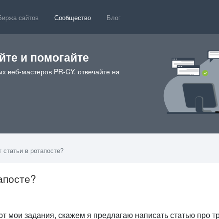
Биржа сайтов
Сообщество
Блог
те и помогайте
х веб-мастеров PR-CY, отвечайте на
 статьи в ротапосте?
апосте?
т мои задания, скажем я предлагаю написать статью про т