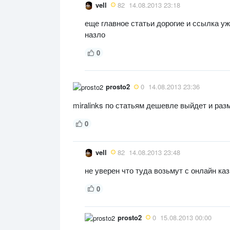
vell
82
14.08.2013 23:18
еще главное статьи дорогие и ссылка уж
назло
0
prosto2
0
14.08.2013 23:36
miralinks по статьям дешевле выйдет и ра
0
vell
82
14.08.2013 23:48
не уверен что туда возьмут с онлайн каз
0
prosto2
0
15.08.2013 00:00