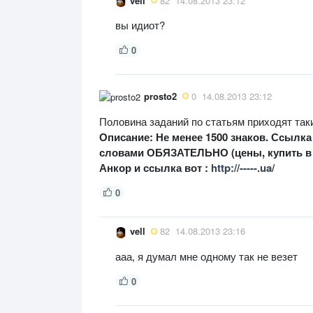
vell
82
14.08.2013 23:12
вы идиот?
0
prosto2
0
14.08.2013 23:12
Половина заданий по статьям приходят так
Описание: Не менее 1500 знаков. Ссылк
словами ОБЯЗАТЕЛЬНО (цены, купить в ха
Анкор и ссылка вот :
http://-----.ua/
0
vell
82
14.08.2013 23:16
ааа, я думал мне одному так не везет
0