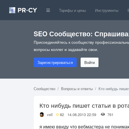
Тарифы и цены
Инструменты
SEO Сообщество: Спрашивай
Присоединяйтесь к сообществу профессиональны
вопросы коллег и задавайте свои.
Зарегистрироваться
Войти
Сообщество
Вопросы и ответы
Кто нибудь пишет
Кто нибудь пишет статьи в рот
vell
82
14.08.2013 22:59
761
я имею ввиду что вебмастера не понимаю