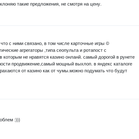
тклоняю такие предложения, не смотря на цену.
 что с ними связано, в том числе карточные игры ©
ические агрегаторы ,типа сеопульта и ротапост с
в которым не нравятся казино онланй. самый дорогой в рунете
оимости продвижение,самый мощный выхлоп. в яндекс каталоге
арахаются от казино как от чумы.можно подумать что будут
блем :)))