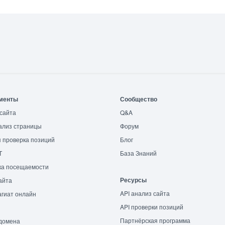
менты
Сообщество
сайта
Q&A
ализ страницы
Форум
 проверка позиций
Блог
T
База Знаний
ка посещаемости
Ресурсы
айта
API анализ сайта
гиат онлайн
API проверки позиций
Партнёрская программа
домена