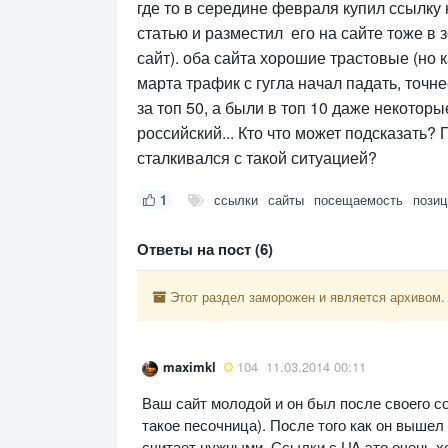
где то в середине февраля купил ссылку 
статью и разместил его на сайте тоже в з
сайт). оба сайта хорошие трастовые (но к
марта трафик с гугла начал падать, точн
за топ 50, а были в топ 10 даже некоторы
российский... Кто что может подсказать?
сталкивался с такой ситуацией?
1
ссылки
сайты
посещаемость
позиц
Ответы на пост (6)
Этот раздел заморожен и является архивом.
maximkl
104
11.03.2014 00:11
Ваш сайт молодой и он был после своего со
такое песочница). После того как он вышел
считает нужными. Ссылки с UA это очень х