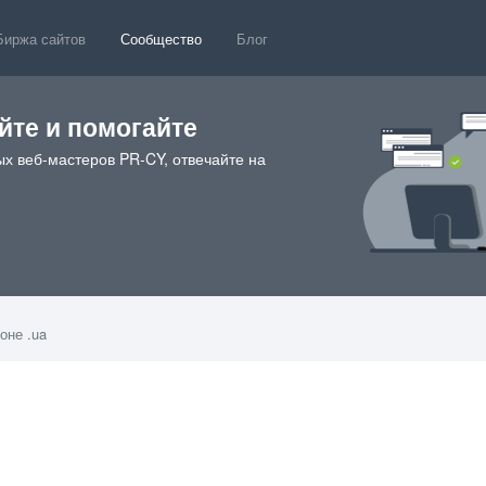
Биржа сайтов
Сообщество
Блог
те и помогайте
х веб-мастеров PR-CY, отвечайте на
оне .ua