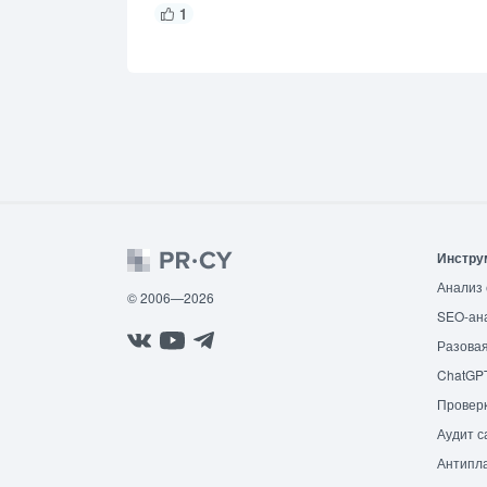
1
Инстру
Анализ 
© 2006—2026
SEO-ан
Разовая
ChatGP
Провер
Аудит с
Антипла