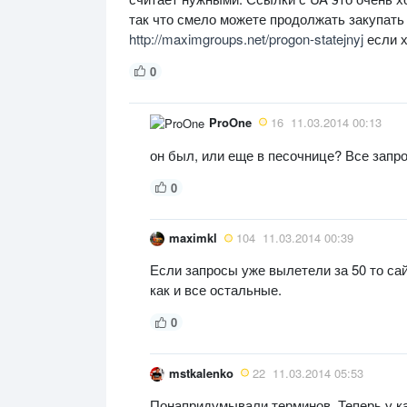
так что смело можете продолжать закупать
http://maximgroups.net/progon-statejnyj
если х
0
ProOne
16
11.03.2014 00:13
он был, или еще в песочнице? Все запрос
0
maximkl
104
11.03.2014 00:39
Если запросы уже вылетели за 50 то са
как и все остальные.
0
mstkalenko
22
11.03.2014 05:53
Понапридумывали терминов. Теперь у ка