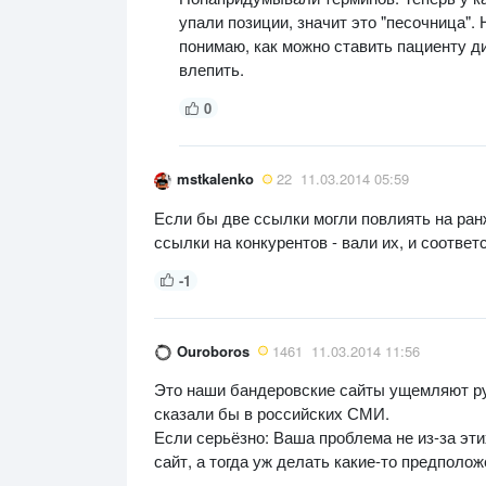
упали позиции, значит это "песочница". 
понимаю, как можно ставить пациенту ди
влепить.
0
mstkalenko
22
11.03.2014 05:59
Если бы две ссылки могли повлиять на ранж
ссылки на конкурентов - вали их, и соответс
-1
Ouroboros
1461
11.03.2014 11:56
Это наши бандеровские сайты ущемляют русс
сказали бы в российских СМИ.
Если серьёзно: Ваша проблема не из-за эт
сайт, а тогда уж делать какие-то предполо