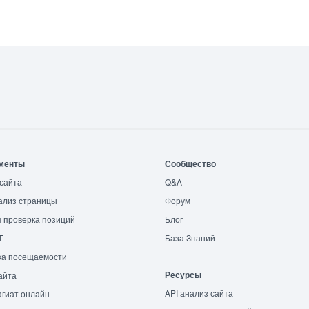
менты
Сообщество
сайта
Q&A
ализ страницы
Форум
 проверка позиций
Блог
T
База Знаний
ка посещаемости
Ресурсы
айта
API анализ сайта
гиат онлайн