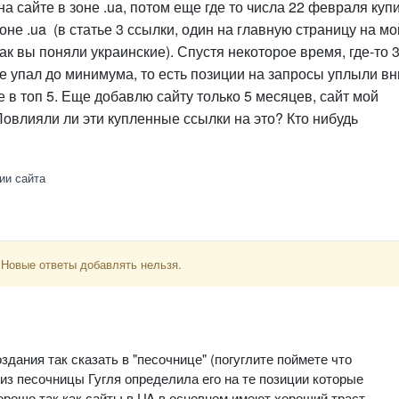
на сайте в зоне .ua, потом еще где то числа 22 февраля куп
оне .ua (в статье 3 ссылки, один на главную страницу на мо
ак вы поняли украинские). Спустя некоторое время, где-то 3
ее упал до минимума, то есть позиции на запросы уплыли вн
е в топ 5. Еще добавлю сайту только 5 месяцев, сайт мой
 Повлияли ли эти купленные ссылки на это? Кто нибудь
ии сайта
 Новые ответы добавлять нельзя.
здания так сказать в "песочнице" (погуглите поймете что
 из песочницы Гугля определила его на те позиции которые
орошо так как сайты в UA в основном имеют хороший траст,