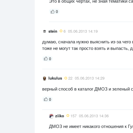
Это в общих чертах, не зная тематики с
0
stein
6
05.06.2013 14:19
думаю, сначала нужно выяснить из-за чего
тоже не могут так просто взять и выпасть, д
0
lukulus
22
05.06.2013 14:29
верный способ в каталог ДМОЗ и зеленый св
0
ziiko
157
05.06.2013 14:36
ДМОЗ не имеет никакого отношения к Гу