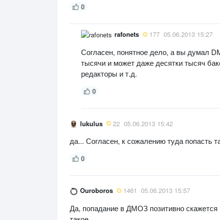
0
rafonets
177
05.06.2013 15:27
Согласен, понятное дело, а вы думал D
тысячи и может даже десятки тысяч бак
редакторы и т.д.
0
lukulus
22
05.06.2013 15:42
да... Согласен, к сожалению туда попасть та
0
Ouroboros
1461
05.06.2013 15:57
Да, попадание в ДМОЗ позитивно скажется н
такое.