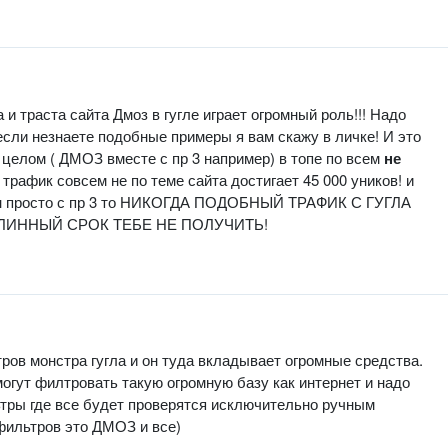
и траста сайта Дмоз в гугле играет огромный роль!!! Надо
если незнаете подобные примеры я вам скажу в личке! И это
 целом ( ДМОЗ вместе с пр 3 например) в топе по всем
не
%
трафик совсем не по теме сайта достигает 45 000 уников! и
омен просто с пр 3 то НИКОГДА ПОДОБНЫЙ ТРАФИК С ГУГЛА
ЛИННЫЙ СРОК ТЕБЕ НЕ ПОЛУЧИТЬ!
тров монстра гугла и он туда вкладывает огромные средства.
огут филтровать такую огромную базу как интернет и надо
тры где все будет проверятся исключительно ручным
фильтров это ДМОЗ и все)