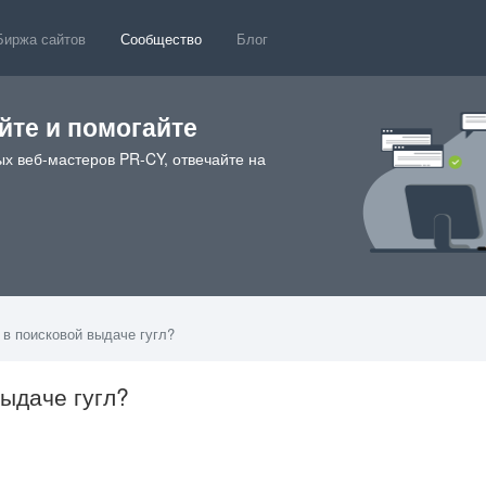
Биржа сайтов
Сообщество
Блог
те и помогайте
х веб-мастеров PR-CY, отвечайте на
 в поисковой выдаче гугл?
выдаче гугл?