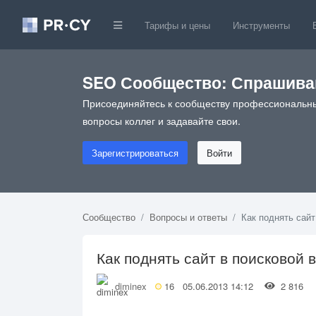
Тарифы и цены
Инструменты
SEO Сообщество: Спрашивай
Присоединяйтесь к сообществу профессиональны
вопросы коллег и задавайте свои.
Зарегистрироваться
Войти
Сообщество
Вопросы и ответы
Как поднять сайт
Как поднять сайт в поисковой 
diminex
16
05.06.2013 14:12
2 816