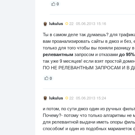
0
lukulus
22
05.06.2013 15:16
Ты в самом деле так думаешь? для трафика 
вам проанализировать сайты в дмоз и без, 
только для того чтобы вы поняли разницу в
релевантным
запросом и отказами
до 95
так уже 9 месяцев! если взят простой д
ПО НЕ РЕЛЕВАНТНЫМ ЗАПРОСАМ И В Д
0
lukulus
22
05.06.2013 15:24
и потом, по сути дмоз один из ручных филь
Почему?- потому что только алгаритмы не м
для релевантной выдачи иметь опоры филь
способом! и один из подобных марианеток 