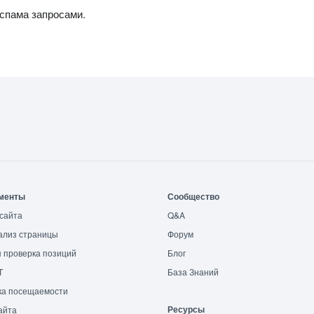
 спама запросами.
менты
Сообщество
сайта
Q&A
ализ страницы
Форум
 проверка позиций
Блог
T
База Знаний
ка посещаемости
Ресурсы
айта