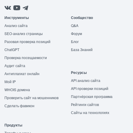
Инструменты
Сообщество
Анализ сайта
Q&A
SEO-анализ страницы
Форум
Разовая проверка позиций
Блог
ChatGPT
База Знаний
Проверка посещаемости
Аудит сайта
Ресурсы
Антиплагиат онлайн
API анализ сайта
Мой IP
API проверки позиций
WHOIS домена
Партнёрская программа
Проверить сайт на мошенников
Рейтинги сайтов
Сделать фавикон
Сайты на технологиях
Продукты
Тарифы и цены