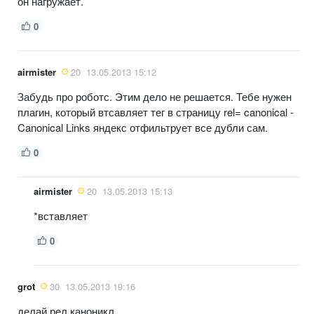
он нагружает.
0
airmister
20
13.05.2013 15:12
Забудь про роботс. Этим дело не решается. Тебе нужен
плагин, который втсавляет тег в страницу rel= canonical -
Canonical Links яндекс отфильтрует все дубли сам.
0
airmister
20
13.05.2013 15:13
*вставляет
0
grot
30
13.05.2013 19:16
делай рел каноникл