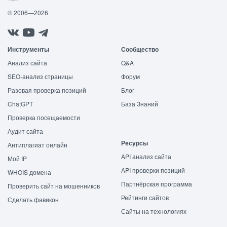
© 2006—2026
Инструменты
Сообщество
Анализ сайта
Q&A
SEO-анализ страницы
Форум
Разовая проверка позиций
Блог
ChatGPT
База Знаний
Проверка посещаемости
Аудит сайта
Ресурсы
Антиплагиат онлайн
API анализ сайта
Мой IP
API проверки позиций
WHOIS домена
Партнёрская программа
Проверить сайт на мошенников
Рейтинги сайтов
Сделать фавикон
Сайты на технологиях