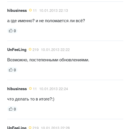
hibusiness
11
10.01.2013 22:13
а где именно? и не поломается ли всё?
0
UnFeeLing
219
10.01.2013 22:22
Возможно, постепенными обновлениями.
0
hibusiness
11
10.01.2013 22:24
что делать то в итоге?:)
0
UnFeeLing
219
10.01.2013 22:28