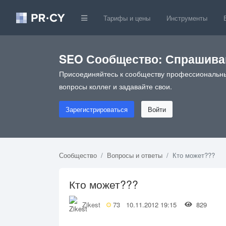
Тарифы и цены
Инструменты
SEO Сообщество: Спрашивай
Присоединяйтесь к сообществу профессиональны
вопросы коллег и задавайте свои.
Зарегистрироваться
Войти
Сообщество
Вопросы и ответы
Кто может???
Кто может???
Zikest
73
10.11.2012 19:15
829