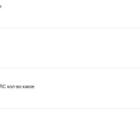
о
ЛС кол-во какое