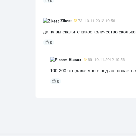
0
Zikest
73
10.11.2012 19:56
да ну вы скажите какое количество сколько 
0
Elasox
69
10.11.2012 19:56
100-200 это даже много под агс попасть
0