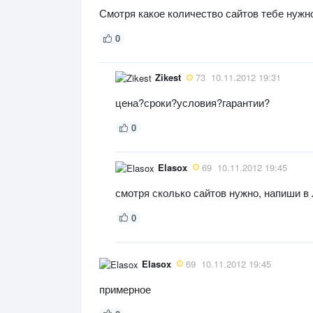
Смотря какое количество сайтов тебе нужн
0
Zikest
73
10.11.2012 19:31
цена?сроки?условия?гарантии?
0
Elasox
69
10.11.2012 19:45
смотря сколько сайтов нужно, напиши в 
0
Elasox
69
10.11.2012 19:45
примерное