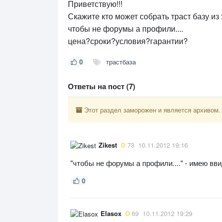
Приветствую!!!
Скажите кто может собрать траст базу и
чтобы не форумы а профили....
цена?сроки?условия?гарантии?
0
трастбаза
Ответы на пост (7)
Этот раздел заморожен и является архивом.
Zikest
73
10.11.2012 19:16
"чтобы не форумы а профили...." - имею вви
0
Elasox
69
10.11.2012 19:29