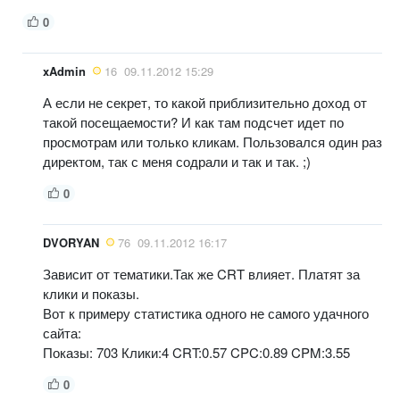
0
xAdmin
16
09.11.2012 15:29
А если не секрет, то какой приблизительно доход от
такой посещаемости? И как там подсчет идет по
просмотрам или только кликам. Пользовался один раз
директом, так с меня содрали и так и так. ;)
0
DVORYAN
76
09.11.2012 16:17
Зависит от тематики.Так же CRT влияет. Платят за
клики и показы.
Вот к примеру статистика одного не самого удачного
сайта:
Показы: 703 Клики:4 CRT:0.57 CPC:0.89 CPM:3.55
0