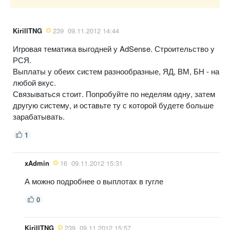
KirillTNG
239
09.11.2012 14:44
Игровая тематика выгодней у AdSense. Строительство у
РСЯ.
Выплаты у обеих систем разнообразные, ЯД, ВМ, БН - на
любой вкус.
Связываться стоит. Попробуйте по неделям одну, затем
другую систему, и оставьте ту с которой будете больше
зарабатывать.
1
xAdmin
16
09.11.2012 15:31
А можно подробнее о выплотах в гугле
0
KirillTNG
239
09.11.2012 15:57